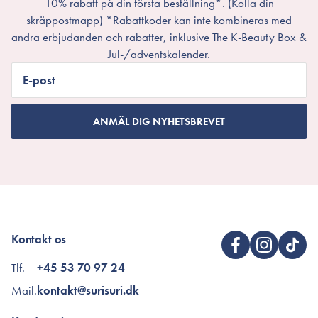
10% rabatt på din första beställning*. (Kolla din
skräppostmapp) *Rabattkoder kan inte kombineras med
andra erbjudanden och rabatter, inklusive The K-Beauty Box &
Jul-/adventskalender.
E-post
ANMÄL DIG NYHETSBREVET
Kontakt os
Tlf.
+45 53 70 97 24
Mail.
kontakt@surisuri.dk