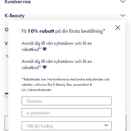
Kundservice
The K-Beauty Box - frågor och svar
K-Beauty
Poängshop - frågor och svar
Returneringer
De 10 stegen
Om Surisuri
Få
10% rabatt
på din första beställning*
Retinol för nybörjare
surisuri miniguide till rosacea
Min historia
Anmäl dig till vårt nyhetsbrev och få en
Villkor
Black Friday
rabattkod* 💖
Leverans & Retur
Köpvillkor
Anmäl dig till vårt nyhetsbrev och få en
Prenumerationsvillkor
rabattkod* 💖
Integritetspolicy
*Rabattkoder kan inte kombineras med andra erbjudanden och
Cookiepolicy
rabatter, inklusive The K-Beauty Box, presentkort &
Jul-/adventskalender.
SVERIGE