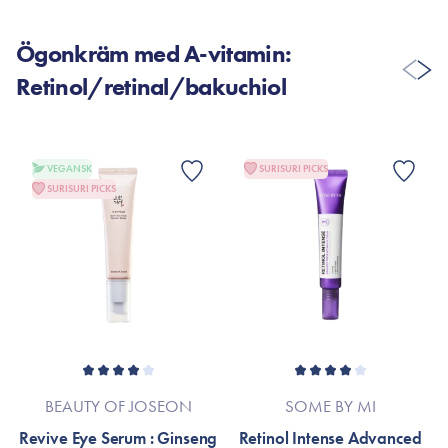
Ögonkräm med A-vitamin:
Retinol/retinal/bakuchiol
VEGANSK
SURISURI PICKS
SURISURI PICKS
BEAUTY OF JOSEON
SOME BY MI
Revive Eye Serum : Ginseng
Retinol Intense Advanced