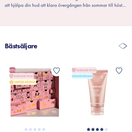
att hjälpa din hud att klara övergången från sommar till höst
är det en bra idé att inkludera serum som är anpassade till
denna årstid. Här är några serum som passar perfekt för
höstens behov:
Bästsäljare
55%
SURISURI PICKS
SURISURI PICKS
GRAVIDVÄNLIG
LIMITED EDITION