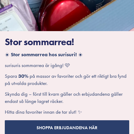
Stor sommarrea!
☀️
Stor sommarrea hos surisuri!
☀️
surisuris sommarrea är igång! 🩷
Spara
30%
på massor av favoriter och gör ett riktigt bra fynd
på utvalda produkter.
Skynda dig – först till kvarn gäller och erbjudandena gäller
endast så länge lagret räcker.
Hitta dina favoriter innan de tar slut! ✨
SHOPPA ERBJUDANDENA HÄR