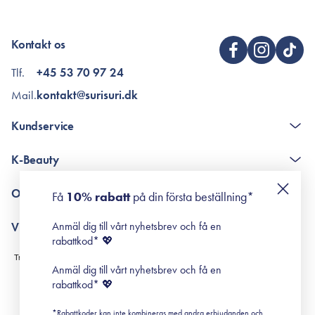
Kontakt os
Tlf.
+45 53 70 97 24
Mail.
kontakt@surisuri.dk
Kundservice
The K-Beauty Box - frågor och svar
K-Beauty
Poängshop - frågor och svar
Returneringer
De 10 stegen
Om Surisuri
Få
10% rabatt
på din första beställning*
Retinol för nybörjare
surisuri miniguide till rosacea
Min historia
Anmäl dig till vårt nyhetsbrev och få en
Villkor
Black Friday
rabattkod* 💖
Leverans & Retur
Köpvillkor
Anmäl dig till vårt nyhetsbrev och få en
Prenumerationsvillkor
rabattkod* 💖
Integritetspolicy
*Rabattkoder kan inte kombineras med andra erbjudanden och