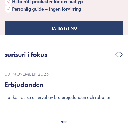
Hitta rätt produkter för din hudtyp
Personlig guide – ingen förvirring
TA TESTET NU
surisuri i fokus
03. NOVEMBER 2025
Erbjudanden
Här kan du se ett urval av bra erbjudanden och rabatter!
V
m
a
r
o