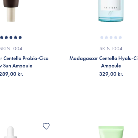
SKIN1004
SKIN1004
 Centella Probio-Cica
Madagascar Centella Hyalu-Cic
w Sun Ampoule
Ampoule
289,00 kr.
329,00 kr.
Å AVISERING
VÄLJ VARIANT
G