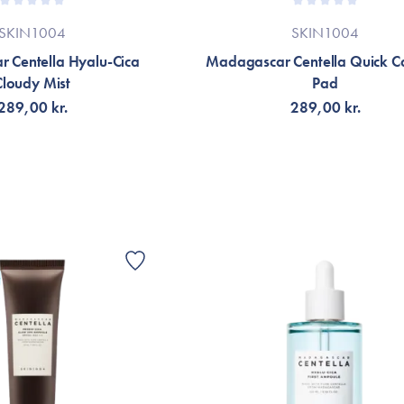
SKIN1004
SKIN1004
 Centella Hyalu-Cica
Madagascar Centella Quick C
Cloudy Mist
Pad
289,00 kr.
289,00 kr.
G TILL KORGEN
LÄGG TILL KORGEN
G