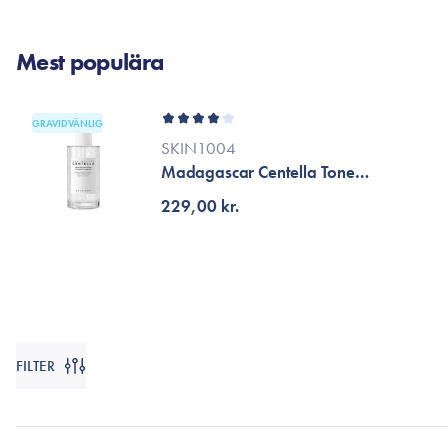
Läppar
Rosacea
Sheet mask
Naglar
Ögonvård
Mest populära
Ansiktskräm
Hår
Solskydd &
GRAVIDVÄNLIG
Schampo
solkräm
SKIN1004
Balsam
Ansiktsmask
Madagascar Centella Tone
Treatment
Brigthening Capsule Ampoule
Finnplåster
229,00 kr.
Hårstyling
Hårbottenvård
FILTER