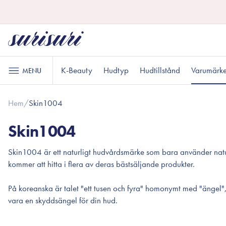
K-Beauty
Hudtyp
Hudtillstånd
Varumärk
MENU
Hem
/
Skin1004
Hudvård
Läppvård
Oljebaserad
Läppskrubb
Normal hudtyp
Akne och finnar
Presenter under 200 kr
B
M
P
Skin1004
rengöring
Läppmask
Vattenbaserad
Skin1004 är ett naturligt hudvårdsmärke som bara använder natur
Läppbalsam
rengöring
kommer att hitta i flera av deras bästsäljande produkter.
Exfoliering
Känslig hud
Presenter till honom
R
P
Makeup
På koreanska är talet "ett tusen och fyra" homonymt med "ängel"
Toner
vara en skyddsängel för din hud.
Ansikte
Essence
Ögon
Serum