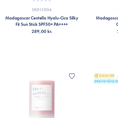
SKIN1004
Madagascar Centella Hyalu-Cica Silky
Madagascar
Fit Sun Stick SPF50+ PA++++
289,00 kr.
VÄLJ VARIANT
LÄG
SOLFILTER
GRAVIDVÄNLI