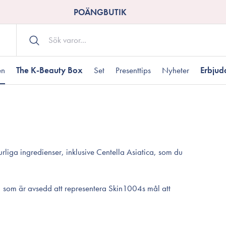
POÄNGBUTIK
en
The K-Beauty Box
Set
Presenttips
Nyheter
Erbju
Kroppsvård
Shower gel
landad hudtyp
ogen hud
resenter under 350 kr
Torr hudtyp
Tilltäppta porer
Presenter under 800
Bodyscrub
liga ingredienser, inklusive Centella Asiatica, som du
Bodylotion
Kroppsolja
odnad
resentboxar
Uttorkard hud
Presentkort
Handvård
, som är avsedd att representera Skin1004s mål att
Fotvård