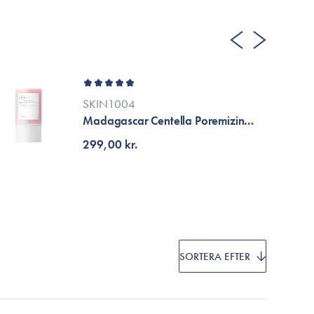
Cosrx
TirTir
Biodance
Medicube
VT Cosmetics
SKIN1004
Madagascar Centella Poremizing
Quick Clay Stick Mask
299,00 kr.
SORTERA EFTER