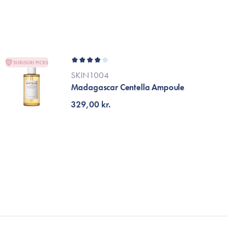
Tillbehör
Sminkborstar
Necessärer
Håraccessoarer
SURISURI PICKS
Rengöringsverktyg
SKIN1004
Madagascar Centella Ampoule
Reseförpackninger
329,00 kr.