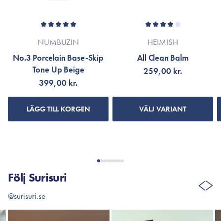
Stearic Acid, Iron Oxides (CI 77491), Sodium Benzoate, Iron
Oxides (CI 77499), Potassium Sorbate, Ethylhexylglycerin,
Adenosine, Disodium EDTA, Tocopherol
*Innehållsförteckningen kan komma att ändras eftersom
NUMBUZIN
HEIMISH
produkten kontinuerligt uppdateras för att bli ännu bättre.
No.3 Porcelain Base-Skip
All Clean Balm
Tone Up Beige
Se produktens förpackning eller gå till varumärkets officiella
259,00 kr.
webbplats.
399,00 kr.
LÄGG TILL KORGEN
VÄLJ VARIANT
Följ Surisuri
@surisuri.se