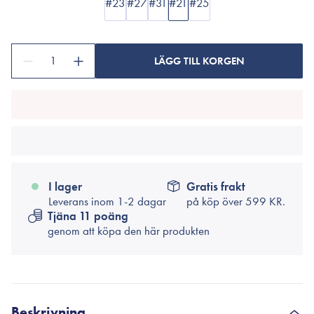
#23
#27
#31
#21
#25
1
LÄGG TILL KORGEN
I lager
Gratis frakt
Leverans inom 1-2 dagar
på köp över
599 KR.
Tjäna 11 poäng
genom att köpa den här produkten
Beskrivning