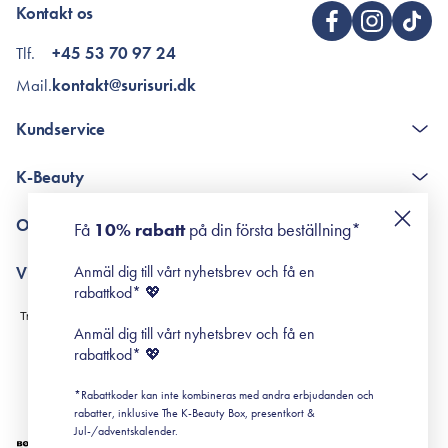
Kontakt os
Tlf.
+45 53 70 97 24
Mail.
kontakt@surisuri.dk
Kundservice
The K-Beauty Box - frågor och svar
K-Beauty
Poängshop - frågor och svar
Returneringer
De 10 stegen
Om Surisuri
Få
10% rabatt
på din första beställning*
Retinol för nybörjare
surisuri miniguide till rosacea
Min historia
Anmäl dig till vårt nyhetsbrev och få en
Villkor
Black Friday
rabattkod* 💖
Leverans & Retur
Köpvillkor
Anmäl dig till vårt nyhetsbrev och få en
Prenumerationsvillkor
rabattkod* 💖
Integritetspolicy
*Rabattkoder kan inte kombineras med andra erbjudanden och
Cookiepolicy
rabatter, inklusive The K-Beauty Box, presentkort &
Jul-/adventskalender.