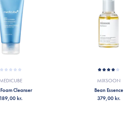
MEDICUBE
MIXSOON
 Foam Cleanser
Bean Essence
189,00 kr.
379,00 kr.
G TILL KORGEN
VÄLJ VARIANT