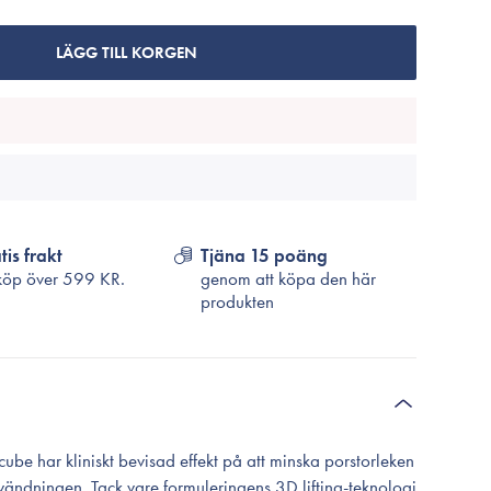
Cosrx
TirTir
LÄGG TILL KORGEN
Biodance
Medicube
VT Cosmetics
tis frakt
Tjäna 15 poäng
köp över
599 KR.
genom att köpa den här
produkten
e har kliniskt bevisad effekt på att minska porstorleken
vändningen. Tack vare formuleringens 3D lifting-teknologi