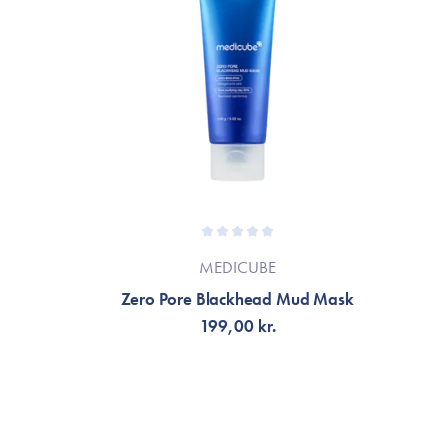
MEDICUBE
Zero Pore Blackhead Mud Mask
M
199,00 kr.
LÄGG TILL KORGEN