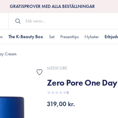
GRATISPROVER MED ALLA BESTÄLLNINGAR
POÄNGBUTIK
en
The K-Beauty Box
Set
Presenttips
Nyheter
Erbju
Day Cream
Kroppsvård
Shower gel
landad hudtyp
ogen hud
resenter under 350 kr
Torr hudtyp
Tilltäppta porer
Presenter under 800
MEDICUBE
Bodyscrub
Zero Pore One Da
Bodylotion
Kroppsolja
odnad
resentboxar
0
Uttorkard hud
Presentkort
Handvård
319,00 kr.
Fotvård