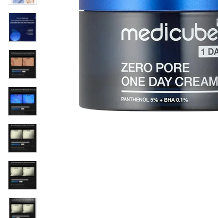
Läppar
Rosacea
Sheet mask
Naglar
Ögonvård
Ansiktskräm
Hår
Solskydd &
Schampo
solkräm
Balsam
Ansiktsmask
Treatment
Finnplåster
Hårstyling
Hårbottenvård