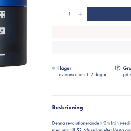
Tillbehör
Sminkborstar
1
Necessärer
Håraccessoarer
Rengöringsverktyg
Reseförpackninger
I lager
Gra
Leverans inom 1-2 dagar
på 
Beskrivning
Denna revolutionerande kräm från Medicub
med upp till 52,6% redan efter första an