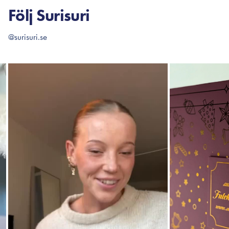
Följ Surisuri
@surisuri.se