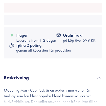
I lager
Gratis frakt
Leverans inom 1-2 dagar
på köp över
599 KR.
Tjäna 2 poäng
genom att köpa den här produkten
Beskrivning
Modeling Mask Cup Pack är en exklusiv maskserie från
Lindsay som har blivit populär bland koreanska spa och
hudvårdskliniker. Den unika omvandlingen från pulver till en