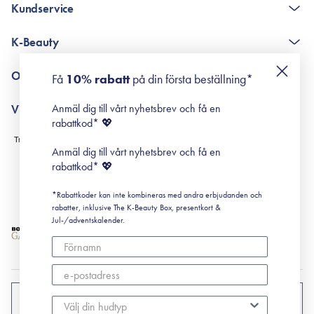
Kundservice
The K-Beauty Box - frågor och svar
K-Beauty
Poängshop - frågor och svar
Returneringer
De 10 stegen
Om Surisuri
Få
10% rabatt
på din första beställning*
Retinol för nybörjare
surisuri miniguide till rosacea
Min historia
Anmäl dig till vårt nyhetsbrev och få en
Villkor
Black Friday
rabattkod* 💖
Leverans & Retur
Köpvillkor
Anmäl dig till vårt nyhetsbrev och få en
Prenumerationsvillkor
rabattkod* 💖
Integritetspolicy
*Rabattkoder kan inte kombineras med andra erbjudanden och
Cookiepolicy
rabatter, inklusive The K-Beauty Box, presentkort &
Jul-/adventskalender.
SVERIGE