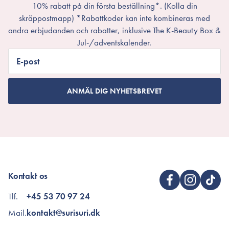
10% rabatt på din första beställning*. (Kolla din
skräppostmapp) *Rabattkoder kan inte kombineras med
andra erbjudanden och rabatter, inklusive The K-Beauty Box &
Jul-/adventskalender.
E-post
ANMÄL DIG NYHETSBREVET
Kontakt os
Tlf.
+45 53 70 97 24
Mail.
kontakt@surisuri.dk