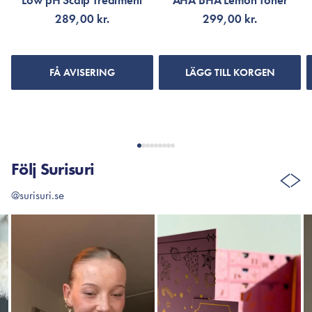
Low pH Scalp Treatment
AHA BHA Lemon Toner
Paul Mitchell, Redken, Tromborg, Ducray, Vichy.
289,00 kr.
299,00 kr.
FÅ AVISERING
LÄGG TILL KORGEN
VISA FLER RECENSIONER
Följ Surisuri
@surisuri.se