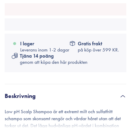
I lager
Gratis frakt
Leverans inom 1-2 dagar
på köp över
599 KR.
Tjäna 14 poäng
genom att köpa den här produkten
Beskrivning
Low pH Scalp Shampoo är ett extremt milt och sulfatfritt
schampo som skonsamt rengör och vårdar håret utan att det
torkar ut det. Det låga hudvänliga pH-värdet i kombination