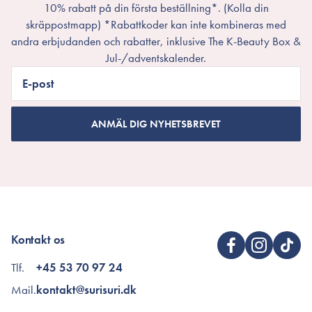
10% rabatt på din första beställning*. (Kolla din
skräppostmapp) *Rabattkoder kan inte kombineras med
andra erbjudanden och rabatter, inklusive The K-Beauty Box &
Jul-/adventskalender.
E-post
ANMÄL DIG NYHETSBREVET
Kontakt os
Tlf.
+45 53 70 97 24
Mail.
kontakt@surisuri.dk