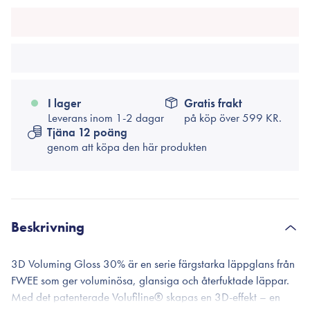
I lager
Gratis frakt
Leverans inom 1-2 dagar
på köp över
599 KR.
Tjäna 12 poäng
genom att köpa den här produkten
Beskrivning
3D Voluming Gloss 30% är en serie färgstarka läppglans från
FWEE som ger voluminösa, glansiga och återfuktade läppar.
Med det patenterade Volufiline® skapas en 3D-effekt – en