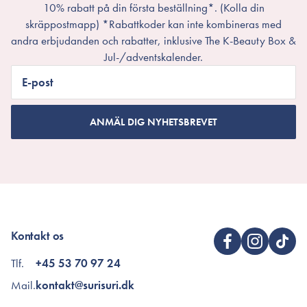
10% rabatt på din första beställning*. (Kolla din
skräppostmapp) *Rabattkoder kan inte kombineras med
andra erbjudanden och rabatter, inklusive The K-Beauty Box &
Jul-/adventskalender.
E-post
ANMÄL DIG NYHETSBREVET
Kontakt os
Tlf.
+45 53 70 97 24
Mail.
kontakt@surisuri.dk