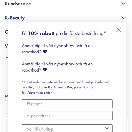
Kundservice
The K-Beauty Box - frågor och svar
K-Beauty
Poängshop - frågor och svar
Returneringer
De 10 stegen
Om Surisuri
Få
10% rabatt
på din första beställning*
Retinol för nybörjare
surisuri miniguide till rosacea
Min historia
Anmäl dig till vårt nyhetsbrev och få en
Villkor
Black Friday
rabattkod* 💖
Leverans & Retur
Köpvillkor
Anmäl dig till vårt nyhetsbrev och få en
Prenumerationsvillkor
rabattkod* 💖
Integritetspolicy
*Rabattkoder kan inte kombineras med andra erbjudanden och
Cookiepolicy
rabatter, inklusive The K-Beauty Box, presentkort &
Jul-/adventskalender.
SVERIGE