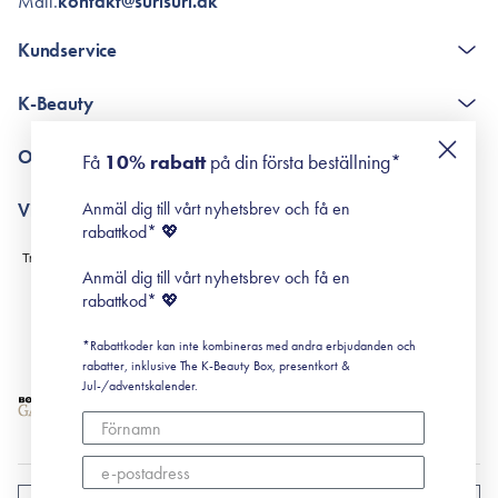
Mail.
kontakt@surisuri.dk
Kundservice
The K-Beauty Box - frågor och svar
K-Beauty
Poängshop - frågor och svar
Returneringer
De 10 stegen
Om Surisuri
Få
10% rabatt
på din första beställning*
Retinol för nybörjare
surisuri miniguide till rosacea
Min historia
Anmäl dig till vårt nyhetsbrev och få en
Villkor
Black Friday
rabattkod* 💖
Leverans & Retur
Köpvillkor
Anmäl dig till vårt nyhetsbrev och få en
Prenumerationsvillkor
rabattkod* 💖
Integritetspolicy
*Rabattkoder kan inte kombineras med andra erbjudanden och
Cookiepolicy
rabatter, inklusive The K-Beauty Box, presentkort &
Jul-/adventskalender.