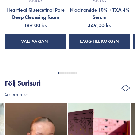
ANUA
ANUA
Heartleaf Quercetinol Pore
Niacinamide 10% + TXA 4%
Deep Cleansing Foam
Serum
189,00 kr.
349,00 kr.
VÄLJ VARIANT
LÄGG TILL KORGEN
Följ Surisuri
@surisuri.se