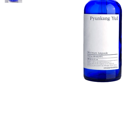
Läppar
Rosacea
Sheet mask
Naglar
Ögonvård
Ansiktskräm
Hår
Solskydd &
Schampo
solkräm
Balsam
Ansiktsmask
Treatment
Finnplåster
Hårstyling
Hårbottenvård