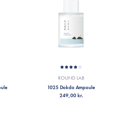
17. Dec 2021
e mange slår den og hvor man tænker på prisen er den
 på min flaske nr. 3. Jeg elsker den og især konsistensen.
r den efter jeg har påført min serum. Jeg afslutter med
is jeg eller min datter har meget tørre hænder, så smøre
eme. Køb den, man fortryder det ikke!
17. Dec 2021
ROUND LAB
ule
1025 Dokdo Ampoule
249,00 kr.
g god effekt på min hud
LÄGG TILL KORGEN
A FLER RECENSIONER