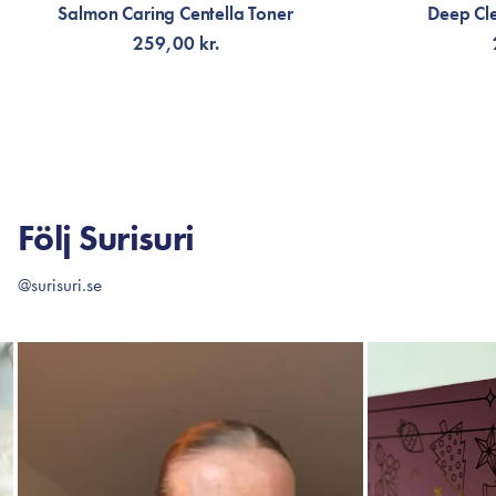
Salmon Caring Centella Toner
Deep Cl
259,00 kr.
LÄGG TILL KORGEN
LÄG
Följ Surisuri
@surisuri.se