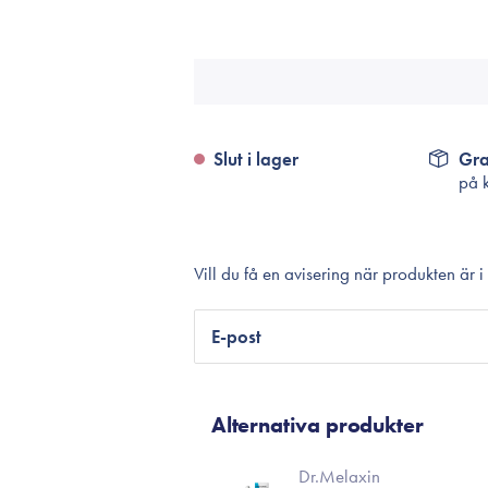
Tillbehör
Sminkborstar
Necessärer
Håraccessoarer
Rengöringsverktyg
Slut i lager
Gra
på 
Reseförpackninger
Vill du få en avisering när produkten är i
E-post
Alternativa produkter
Dr.Melaxin