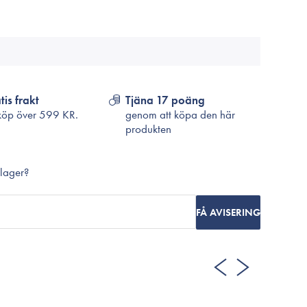
Cosrx
TirTir
Biodance
Medicube
VT Cosmetics
tis frakt
Tjäna 17 poäng
köp över
599 KR.
genom att köpa den här
produkten
 lager?
FÅ AVISERING