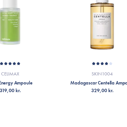
Anne Davidsen
En af de bedste fugt serum til dato. Ikk
virkelig en man beholder i skabet. Jeg er
Den giver så meget god fugt og jeg bruge
den, lige inden jeg kommer creme på. Hv
jeg mine hænder ind i den, inden håndcr
Kathrine
CELIMAX
SKIN1004
Energy Ampoule
Madagascar Centella Ampo
319,00 kr.
329,00 kr.
Godt til lidt ekstra fugt, har haft virkeli
G TILL KORGEN
VÄLJ VARIANT
VIS