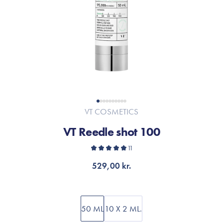
VT COSMETICS
VT Reedle shot 100
11
529,00 kr.
50 ML
10 X 2 ML.