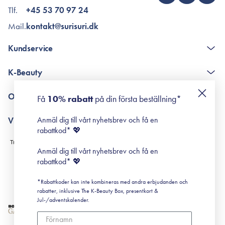
Tlf.
+45 53 70 97 24
Mail.
kontakt@surisuri.dk
Kundservice
The K-Beauty Box - frågor och svar
K-Beauty
Poängshop - frågor och svar
Returneringer
De 10 stegen
Om Surisuri
Få
10% rabatt
på din första beställning*
Retinol för nybörjare
surisuri miniguide till rosacea
Min historia
Anmäl dig till vårt nyhetsbrev och få en
Villkor
Black Friday
rabattkod* 💖
Leverans & Retur
Köpvillkor
Anmäl dig till vårt nyhetsbrev och få en
Prenumerationsvillkor
rabattkod* 💖
Integritetspolicy
*Rabattkoder kan inte kombineras med andra erbjudanden och
Cookiepolicy
rabatter, inklusive The K-Beauty Box, presentkort &
Jul-/adventskalender.