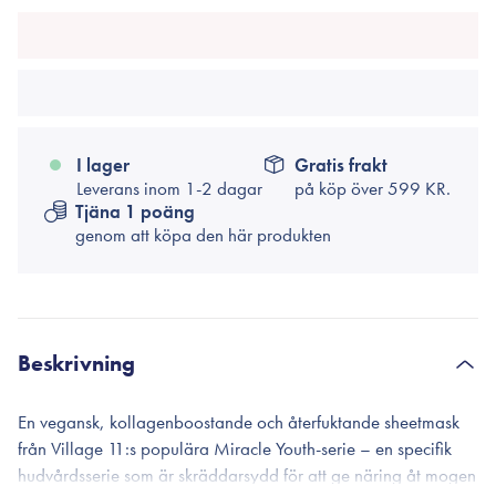
I lager
Gratis frakt
Leverans inom 1-2 dagar
på köp över
599 KR.
Tjäna 1 poäng
genom att köpa den här produkten
Beskrivning
En vegansk, kollagenboostande och återfuktande sheetmask
från Village 11:s populära Miracle Youth-serie – en specifik
hudvårdsserie som är skräddarsydd för att ge näring åt mogen