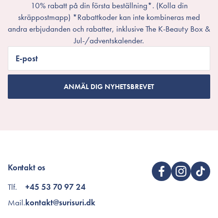
10% rabatt på din första beställning*. (Kolla din
skräppostmapp) *Rabattkoder kan inte kombineras med
andra erbjudanden och rabatter, inklusive The K-Beauty Box &
Jul-/adventskalender.
E-post
ANMÄL DIG NYHETSBREVET
Kontakt os
Tlf.
+45 53 70 97 24
Mail.
kontakt@surisuri.dk