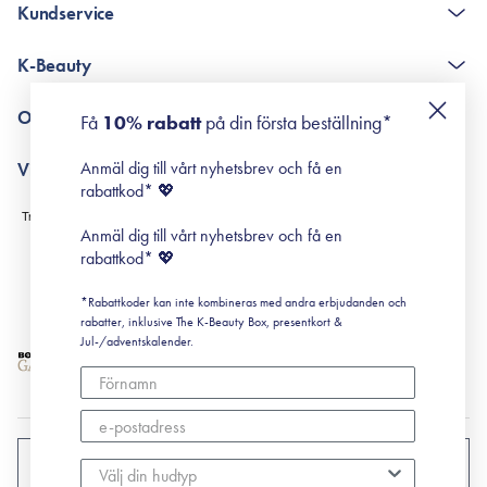
Kundservice
The K-Beauty Box - frågor och svar
K-Beauty
Poängshop - frågor och svar
Returneringer
De 10 stegen
Om Surisuri
Få
10% rabatt
på din första beställning*
Retinol för nybörjare
surisuri miniguide till rosacea
Min historia
Anmäl dig till vårt nyhetsbrev och få en
Villkor
Black Friday
rabattkod* 💖
Leverans & Retur
Köpvillkor
Anmäl dig till vårt nyhetsbrev och få en
Prenumerationsvillkor
rabattkod* 💖
Integritetspolicy
*Rabattkoder kan inte kombineras med andra erbjudanden och
Cookiepolicy
rabatter, inklusive The K-Beauty Box, presentkort &
Jul-/adventskalender.
SVERIGE