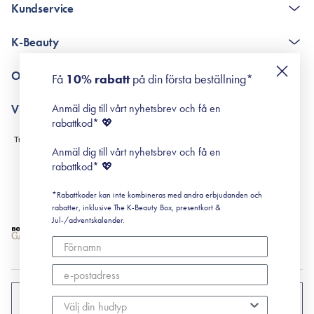
Kundservice
The K-Beauty Box - frågor och svar
K-Beauty
Poängshop - frågor och svar
Returneringer
De 10 stegen
Om Surisuri
Få
10% rabatt
på din första beställning*
Retinol för nybörjare
surisuri miniguide till rosacea
Min historia
Anmäl dig till vårt nyhetsbrev och få en
Villkor
Black Friday
rabattkod* 💖
Leverans & Retur
Köpvillkor
Anmäl dig till vårt nyhetsbrev och få en
Prenumerationsvillkor
rabattkod* 💖
Integritetspolicy
*Rabattkoder kan inte kombineras med andra erbjudanden och
Cookiepolicy
rabatter, inklusive The K-Beauty Box, presentkort &
Jul-/adventskalender.
SVERIGE