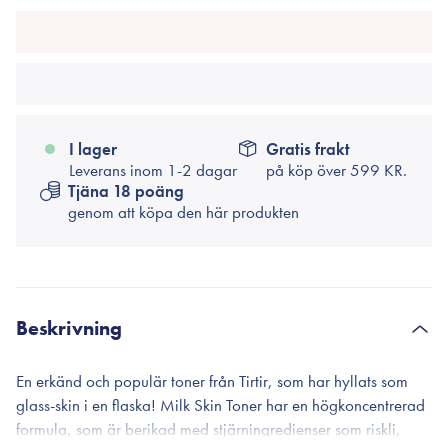
I lager
Gratis frakt
Leverans inom 1-2 dagar
på köp över
599 KR.
Tjäna 18 poäng
genom att köpa den här produkten
Beskrivning
En erkänd och populär toner från Tirtir, som har hyllats som
glass-skin i en flaska! Milk Skin Toner har en högkoncentrerad
formula, som är berikad med stjärningredienser som riskli,