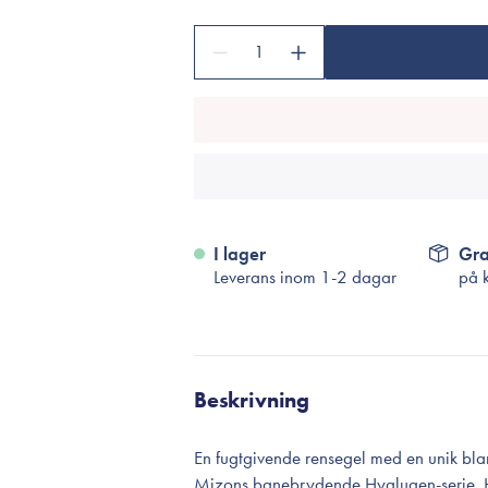
Tillbehör
Sminkborstar
1
Necessärer
Håraccessoarer
Rengöringsverktyg
Reseförpackninger
I lager
Gra
Leverans inom 1-2 dagar
på 
Beskrivning
En fugtgivende rensegel med en unik bla
Mizons banebrydende Hyalugen-serie. Hy