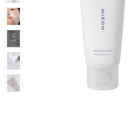
Läppar
Rosacea
Sheet mask
Naglar
Ögonvård
Ansiktskräm
Hår
Solskydd &
Schampo
solkräm
Balsam
Ansiktsmask
Treatment
Finnplåster
Hårstyling
Hårbottenvård