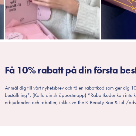
Få 10% rabatt på din första bes
Anmäl dig till vårt nyhetsbrev och få en rabattkod som ger dig 10
beställning*. (Kolla din skräppostmapp) *Rabattkoder kan inte
erbjudanden och rabatter, inklusive The K-Beauty Box & Jul-/adv