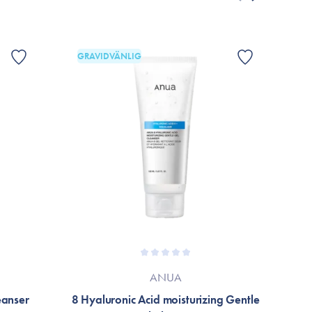
allage eller til mærket’s officielle hjemmeside.
GRAVIDVÄNLIG
ANUA
eanser
8 Hyaluronic Acid moisturizing Gentle