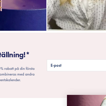
tällning!*
E-post
% rabatt på din första
 kombineras med andra
entskalender.