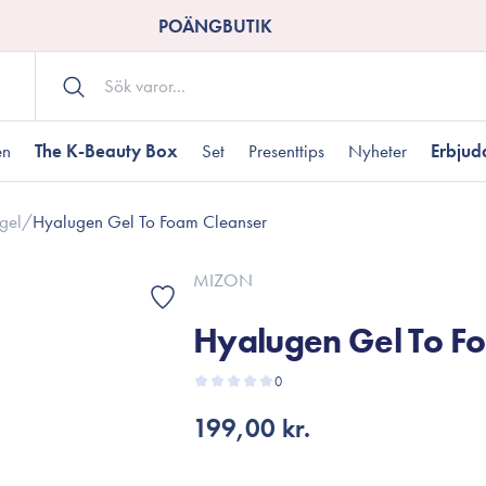
POÄNGBUTIK
en
The K-Beauty Box
Set
Presenttips
Nyheter
Erbju
gel
/
Hyalugen Gel To Foam Cleanser
Kroppsvård
Shower gel
landad hudtyp
ogen hud
resenter under 350 kr
Torr hudtyp
Tilltäppta porer
Presenter under 800
MIZON
Bodyscrub
Hyalugen Gel To F
Bodylotion
Kroppsolja
odnad
resentboxar
0
Uttorkard hud
Presentkort
Handvård
199,00 kr.
Fotvård