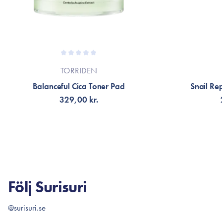
TORRIDEN
Balanceful Cica Toner Pad
Snail Rep
329,00 kr.
LÄGG TILL KORGEN
LÄG
Följ Surisuri
@surisuri.se