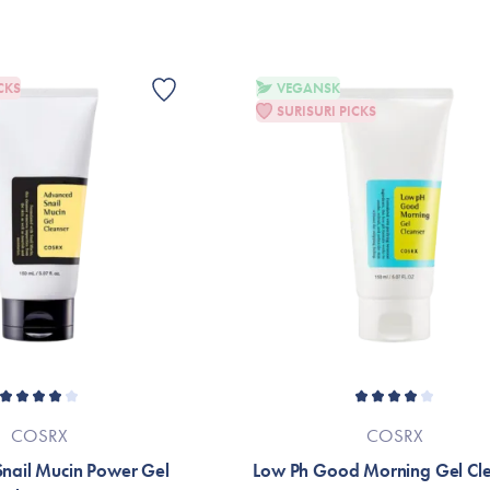
Er dette tilfældet henvises til produktemb
CKS
VEGANSK
SURISURI PICKS
COSRX
COSRX
nail Mucin Power Gel
Low Ph Good Morning Gel Cl