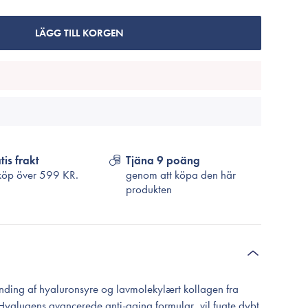
Cosrx
TirTir
LÄGG TILL KORGEN
Biodance
Medicube
VT Cosmetics
tis frakt
Tjäna 9 poäng
köp över
599 KR.
genom att köpa den här
produkten
nding af hyaluronsyre og lavmolekylært kollagen fra
alugens avancerede anti-aging formular, vil fugte dybt