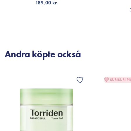
189,00 kr.
LÄGG TILL KORGEN
LÄG
Andra köpte också
SURISURI PI