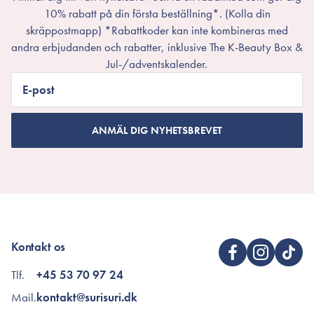
10% rabatt på din första beställning*. (Kolla din
skräppostmapp) *Rabattkoder kan inte kombineras med
andra erbjudanden och rabatter, inklusive The K-Beauty Box &
Jul-/adventskalender.
E-post
ANMÄL DIG NYHETSBREVET
Kontakt os
Tlf.
+45 53 70 97 24
Mail.
kontakt@surisuri.dk