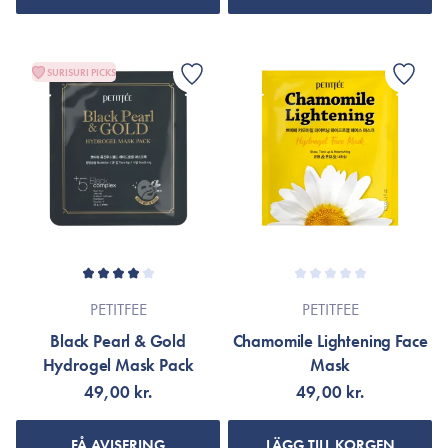
SURISURI PICKS
PETITFEE
PETITFEE
Black Pearl & Gold
Chamomile Lightening Face
Hydrogel Mask Pack
Mask
49,00 kr.
49,00 kr.
FÅ AVISERING
LÄGG TILL KORGEN