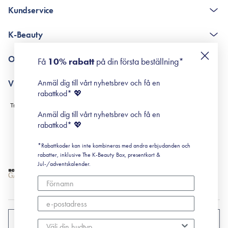
Kundservice
The K-Beauty Box - frågor och svar
K-Beauty
Poängshop - frågor och svar
Returneringer
De 10 stegen
Om Surisuri
Få
10% rabatt
på din första beställning*
Retinol för nybörjare
surisuri miniguide till rosacea
Min historia
Anmäl dig till vårt nyhetsbrev och få en
Villkor
Black Friday
rabattkod* 💖
Leverans & Retur
Köpvillkor
Anmäl dig till vårt nyhetsbrev och få en
Prenumerationsvillkor
rabattkod* 💖
Integritetspolicy
*Rabattkoder kan inte kombineras med andra erbjudanden och
Cookiepolicy
rabatter, inklusive The K-Beauty Box, presentkort &
Jul-/adventskalender.
SVERIGE