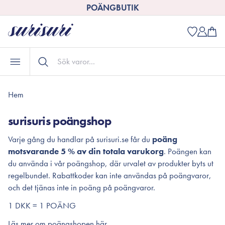
POÄNGBUTIK
Hem
surisuris poängshop
Varje gång du handlar på surisuri.se får du
poäng
motsvarande 5 % av din totala varukorg
. Poängen kan
du använda i vår poängshop, där urvalet av produkter byts ut
regelbundet. Rabattkoder kan inte användas på poängvaror,
och det tjänas inte in poäng på poängvaror.
1 DKK = 1 POÄNG
Läs mer om poängshopen här