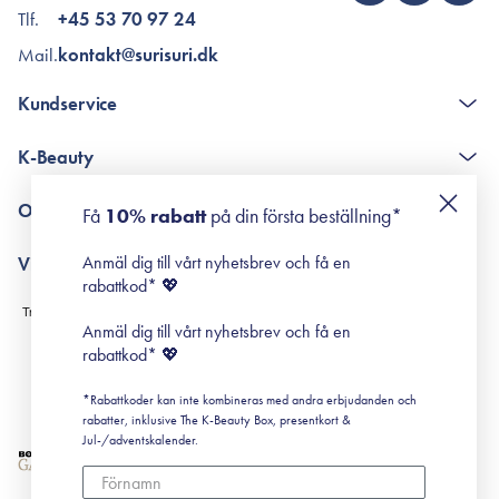
Tlf.
+45 53 70 97 24
Mail.
kontakt@surisuri.dk
Kundservice
The K-Beauty Box - frågor och svar
K-Beauty
Poängshop - frågor och svar
Returneringer
De 10 stegen
Om Surisuri
Få
10% rabatt
på din första beställning*
Retinol för nybörjare
surisuri miniguide till rosacea
Min historia
Anmäl dig till vårt nyhetsbrev och få en
Villkor
Black Friday
rabattkod* 💖
Leverans & Retur
Köpvillkor
Anmäl dig till vårt nyhetsbrev och få en
Prenumerationsvillkor
rabattkod* 💖
Integritetspolicy
*Rabattkoder kan inte kombineras med andra erbjudanden och
Cookiepolicy
rabatter, inklusive The K-Beauty Box, presentkort &
Jul-/adventskalender.