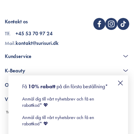
Kontakt os
Tlf.
+45 53 70 97 24
Mail.
kontakt@surisuri.dk
Kundservice
The K-Beauty Box - frågor och svar
K-Beauty
Poängshop - frågor och svar
Returneringer
De 10 stegen
Om Surisuri
Få
10% rabatt
på din första beställning*
Retinol för nybörjare
surisuri miniguide till rosacea
Min historia
Anmäl dig till vårt nyhetsbrev och få en
Villkor
Black Friday
rabattkod* 💖
Leverans & Retur
Köpvillkor
Anmäl dig till vårt nyhetsbrev och få en
Prenumerationsvillkor
rabattkod* 💖
Integritetspolicy