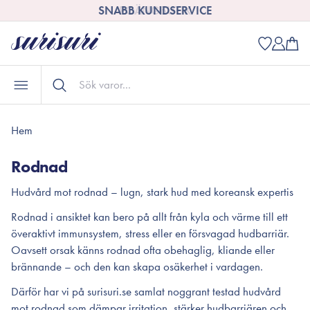
SNABB KUNDSERVICE
Hem
Rodnad
Hudvård mot rodnad – lugn, stark hud med koreansk expertis
Rodnad i ansiktet kan bero på allt från kyla och värme till ett
överaktivt immunsystem, stress eller en försvagad hudbarriär.
Oavsett orsak känns rodnad ofta obehaglig, kliande eller
brännande – och den kan skapa osäkerhet i vardagen.
Därför har vi på surisuri.se samlat noggrant testad hudvård
mot rodnad som dämpar irritation, stärker hudbarriären och