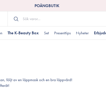
POÄNGBUTIK
en
The K-Beauty Box
Set
Presenttips
Nyheter
Erbju
Kroppsvård
Shower gel
landad hudtyp
ogen hud
resenter under 350 kr
Torr hudtyp
Tilltäppta porer
Presenter under 800
Bodyscrub
Bodylotion
Kroppsolja
kan, följt av en läppmask och en bra läppvård!
odnad
resentboxar
Uttorkard hud
Presentkort
fteråt!
Handvård
Fotvård