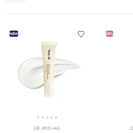
NEW
30%
DR. REJU-ALL
D