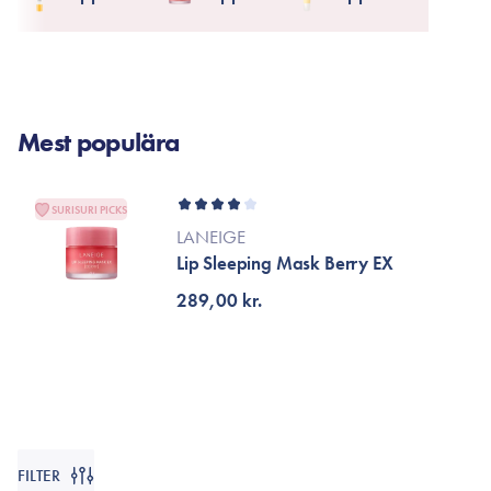
Läppar
Rosacea
Sheet mask
Naglar
Ögonvård
Ansiktskräm
Hår
Solskydd &
Mest populära
Schampo
solkräm
Balsam
Ansiktsmask
Treatment
SURISURI PICKS
Finnplåster
LANEIGE
Hårstyling
Lip Sleeping Mask Berry EX
Hårbottenvård
289,00 kr.
FILTER