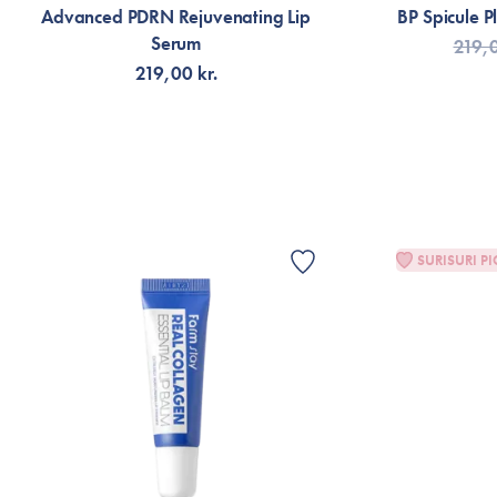
Advanced PDRN Rejuvenating Lip
BP Spicule P
Serum
219,0
219,00 kr.
LÄGG TILL KORGEN
LÄG
SURISURI PI