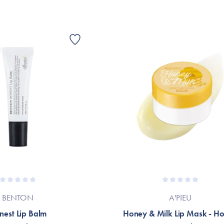
G
BENTON
A'PIEU
nest Lip Balm
Honey & Milk Lip Mask - H