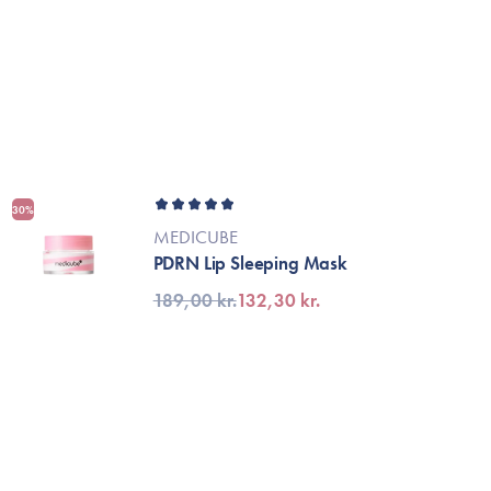
Tillbehör
Sminkborstar
Necessärer
Håraccessoarer
Rengöringsverktyg
Reseförpackninger
30%
MEDICUBE
PDRN Lip Sleeping Mask
189,00 kr.
132,30 kr.