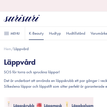
K-Beauty
Hudtyp
Hudtillstånd
Varumärk
MENU
Hem
/
Läppvård
Hudvård
Läppvård
Oljebaserad
Läppskrubb
Normal hudtyp
Akne och finnar
Presenter under 200 kr
B
M
P
Läppvård
rengöring
Läppmask
Vattenbaserad
SOS för torra och spruckna läppar!
Läppbalsam
rengöring
Det är underbart att använda en läppskrubb ett par gånger i vec
Exfoliering
Känslig hud
Presenter till honom
R
P
Silkeslena läppar och läppstift som sitter perfekt är garanterade e
Makeup
Toner
Ansikte
Essence
Ögon
Läppskrubb
Läppmask
Läppbalsam
Serum