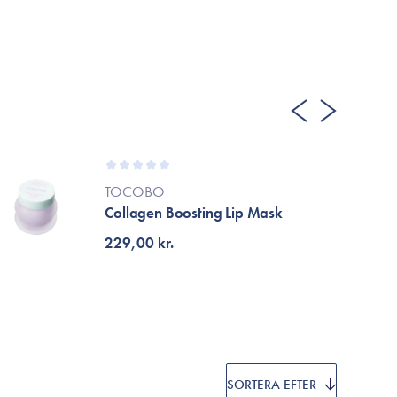
Cosrx
TirTir
Biodance
Medicube
VT Cosmetics
SUR
TOCOBO
Collagen Boosting Lip Mask
229,00 kr.
SORTERA EFTER