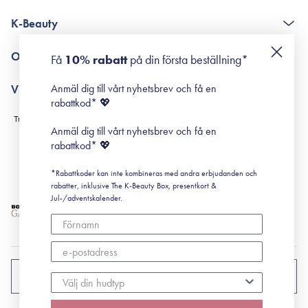
The K-Beauty Box - frågor och svar
K-Beauty
Poängshop - frågor och svar
Returneringer
De 10 stegen
Om Surisuri
Få
10% rabatt
på din första beställning*
Retinol för nybörjare
surisuri miniguide till rosacea
Min historia
Anmäl dig till vårt nyhetsbrev och få en
Villkor
Black Friday
rabattkod* 💖
Leverans & Retur
Köpvillkor
Anmäl dig till vårt nyhetsbrev och få en
Prenumerationsvillkor
rabattkod* 💖
Integritetspolicy
*Rabattkoder kan inte kombineras med andra erbjudanden och
Cookiepolicy
rabatter, inklusive The K-Beauty Box, presentkort &
Jul-/adventskalender.
SVERIGE