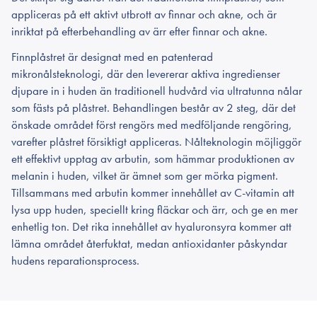
appliceras på ett aktivt utbrott av finnar och akne, och är
inriktat på efterbehandling av ärr efter finnar och akne.
Finnplåstret är designat med en patenterad
mikronålsteknologi, där den levererar aktiva ingredienser
djupare in i huden än traditionell hudvård via ultratunna nålar
som fästs på plåstret. Behandlingen består av 2 steg, där det
önskade området först rengörs med medföljande rengöring,
varefter plåstret försiktigt appliceras. Nålteknologin möjliggör
ett effektivt upptag av arbutin, som hämmar produktionen av
melanin i huden, vilket är ämnet som ger mörka pigment.
Tillsammans med arbutin kommer innehållet av C-vitamin att
lysa upp huden, speciellt kring fläckar och ärr, och ge en mer
enhetlig ton. Det rika innehållet av hyaluronsyra kommer att
lämna området återfuktat, medan antioxidanter påskyndar
hudens reparationsprocess.