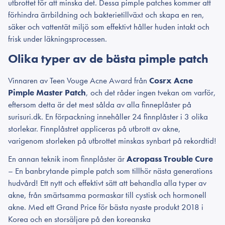
utbrottet för att minska det. Dessa pimple patches kommer att
förhindra ärrbildning och bakterietillväxt och skapa en ren,
säker och vattentät miljö som effektivt håller huden intakt och
frisk under läkningsprocessen.
Olika typer av de bästa pimple patch
Vinnaren av Teen Vouge Acne Award från
Cosrx Acne
Pimple Master Patch
, och det råder ingen tvekan om varför,
eftersom detta är det mest sålda av alla finneplåster på
surisuri.dk. En förpackning innehåller 24 finnplåster i 3 olika
storlekar. Finnplåstret appliceras på utbrott av akne,
varigenom storleken på utbrottet minskas synbart på rekordtid!
En annan teknik inom finnplåster är
Acropass Trouble Cure
– En banbrytande pimple patch som tillhör nästa generations
hudvård! Ett nytt och effektivt sätt att behandla alla typer av
akne, från smärtsamma pormaskar till cystisk och hormonell
akne. Med ett Grand Price för bästa nyaste produkt 2018 i
Korea och en storsäljare på den koreanska