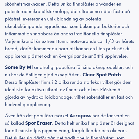
skönhetsmarknaden. Detta unika finnplåster använder en
patenterad mikronålsteknologi, där ultratunna nålar fästa på
plåstret levererar en unik blandning av potenta
aknebekämpande ingredienser som bekämpar bakterier och
inflammation snabbare än andra traditionella finnplåster.
Varje mikronål är extremt tunn, motsvarande ca. 1/3 av hårets
bredd, därför kommer du bara att känna en liten prick när du
applicerar plåstret och en övergripande smärtfri upplevelse.
Some By Mi
är otroligt populära för sina akneprodukter, och
nu har de äntligen gjort akneplåster -
Clear Spot Patch
.
Dessa finnplåster finns i 2 olika runda storlekar vilket gör dem
idealiska för aktiva utbrott av finnar och akne. Plåstren är
gjorda av hydrokolloidbandage, vilket säkerställer en fast och
hudvänlig applicering.
Även från det populära märket
Acropass
har de lanserat en
så kallad
Spot Eraser
. Detta helt unika finnplåster är designat
för att minska ljus pigmentering, färgskillnader och akneärr.
Det skiljer sig därför från det traditionella finnplåstret, som