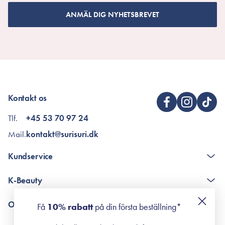
ANMÄL DIG NYHETSBREVET
Kontakt os
Tlf.
+45 53 70 97 24
Mail.
kontakt@surisuri.dk
Kundservice
The K-Beauty Box - frågor och svar
K-Beauty
Poängshop - frågor och svar
Returneringer
De 10 stegen
Om Surisuri
Få
10% rabatt
på din första beställning*
Retinol för nybörjare
surisuri miniguide till rosacea
Min historia