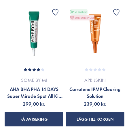
VEGANSK
SURISURI PICKS
SOME BY MI
APRILSKIN
AHA BHA PHA 14 DAYS
Carrotene IPMP Clearing
Super Miracle Spot All Kill
Solution
Cream
299,00 kr.
239,00 kr.
FÅ AVISERING
LÄGG TILL KORGEN