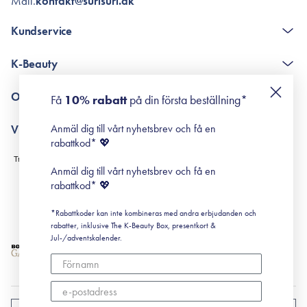
Mail.
kontakt@surisuri.dk
Kundservice
The K-Beauty Box - frågor och svar
K-Beauty
Poängshop - frågor och svar
Returneringer
De 10 stegen
Om Surisuri
Få
10% rabatt
på din första beställning*
Retinol för nybörjare
surisuri miniguide till rosacea
Min historia
Anmäl dig till vårt nyhetsbrev och få en
Villkor
Black Friday
rabattkod* 💖
Leverans & Retur
Köpvillkor
Anmäl dig till vårt nyhetsbrev och få en
Prenumerationsvillkor
rabattkod* 💖
Integritetspolicy
*Rabattkoder kan inte kombineras med andra erbjudanden och
Cookiepolicy
rabatter, inklusive The K-Beauty Box, presentkort &
Jul-/adventskalender.