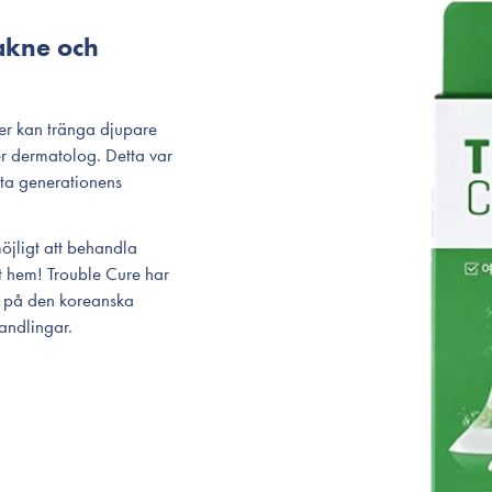
 akne och
ser kan tränga djupare
er dermatolog. Detta var
sta generationens
jligt att behandla
et hem! Trouble Cure har
re på den koreanska
handlingar.