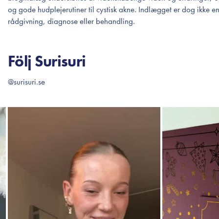
og gode hudplejerutiner til cystisk akne. Indlægget er dog ikke en
rådgivning, diagnose eller behandling.
Följ Surisuri
@surisuri.se