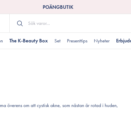
POÄNGBUTIK
en
The K-Beauty Box
Set
Presenttips
Nyheter
Erbju
Kroppsvård
Shower gel
landad hudtyp
ogen hud
resenter under 350 kr
Torr hudtyp
Tilltäppta porer
Presenter under 800
Bodyscrub
Bodylotion
Kroppsolja
odnad
resentboxar
Uttorkard hud
Presentkort
ma överens om att cystisk akne, som nästan är rotad i huden,
Handvård
Fotvård