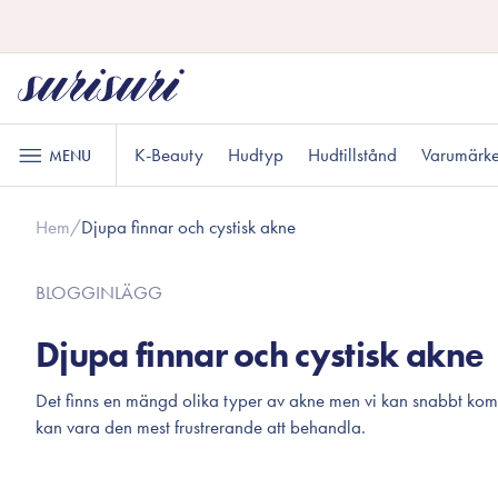
K-Beauty
Hudtyp
Hudtillstånd
Varumärk
MENU
Hem
/
Djupa finnar och cystisk akne
Hudvård
Läppvård
Oljebaserad
Läppskrubb
Normal hudtyp
Akne och finnar
Presenter under 200 kr
B
M
P
BLOGGINLÄGG
rengöring
Läppmask
Vattenbaserad
Läppbalsam
Djupa finnar och cystisk akne
rengöring
Exfoliering
Känslig hud
Presenter till honom
R
P
Det finns en mängd olika typer av akne men vi kan snabbt kom
Makeup
kan vara den mest frustrerande att behandla.
Toner
Ansikte
Essence
Ögon
Serum