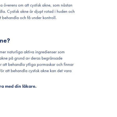
a överens om att cystisk akne, som nästan
dla. Cystisk akne är djupt rotad i huden och
tt behandla och få under kontroll.
kne?
mer naturliga aktiva ingredienser som
tisk akne på grund av deras begränsade
r att behandla ytliga pormaskar och finnar
 För att behandla cystisk akne kan det vara
öra med din läkare.