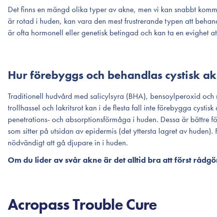
Det finns en mängd olika typer av akne, men vi kan snabbt komm
är rotad i huden, kan vara den mest frustrerande typen att behan
är ofta hormonell eller genetisk betingad och kan ta en evighet a
Hur förebyggs och behandlas cystisk a
Traditionell hudvård med salicylsyra (BHA), bensoylperoxid och 
trollhassel och lakritsrot kan i de flesta fall inte förebygga cys
penetrations- och absorptionsförmåga i huden. Dessa är bättre fö
som sitter på utsidan av epidermis (det yttersta lagret av huden).
nödvändigt att gå djupare in i huden.
Om du lider av svår akne är det alltid bra att först rådg
Acropass Trouble Cure