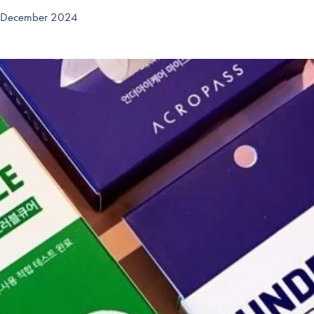
Tillbehör
. December 2024
Sminkborstar
Necessärer
Håraccessoarer
Rengöringsverktyg
Reseförpackninger