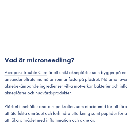
Vad är microneedling?
Acropass Trouble Cure
är ett unikt akneplåster som bygger på e
använder ultratunna nålar som är fästa på plåstret. Nålarna leve
aknebekämpande ingredienser vilka motverkar bakterier och infl
akneplåster och hudvårdsprodukter.
Plåstret innehåller andra superkrafter, som niacinamid för att för
att återfukta området och förhindra uttorkning samt peptider för at
att läka området med inflammation och akne är.