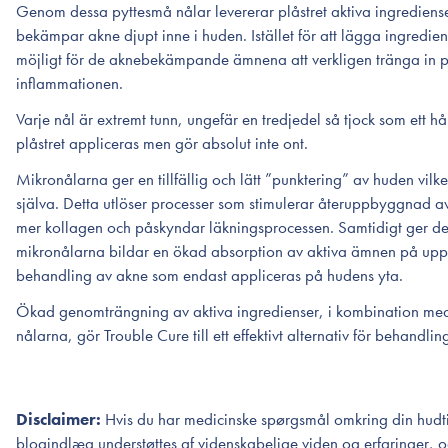
Genom dessa pyttesmå nålar levererar plåstret aktiva ingrediense
bekämpar akne djupt inne i huden. Istället för att lägga ingredi
möjligt för de aknebekämpande ämnena att verkligen tränga in på 
inflammationen.
Varje nål är extremt tunn, ungefär en tredjedel så tjock som ett hårs
plåstret appliceras men gör absolut inte ont.
Mikronålarna ger en tillfällig och lätt ”punktering” av huden vilke
själva. Detta utlöser processer som stimulerar återuppbyggnad a
mer kollagen och påskyndar läkningsprocessen. Samtidigt ger d
mikronålarna bildar en ökad absorption av aktiva ämnen på upp t
behandling av akne som endast appliceras på hudens yta.
Ökad genomträngning av aktiva ingredienser, i kombination m
nålarna, gör Trouble Cure till ett effektivt alternativ för behandli
Disclaimer:
Hvis du har medicinske spørgsmål omkring din hudti
blogindlæg understøttes af videnskabelige viden og erfaringer, og