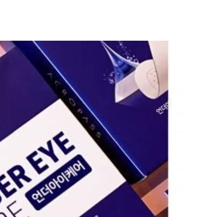
Cosrx
TirTir
Biodance
Medicube
VT Cosmetics