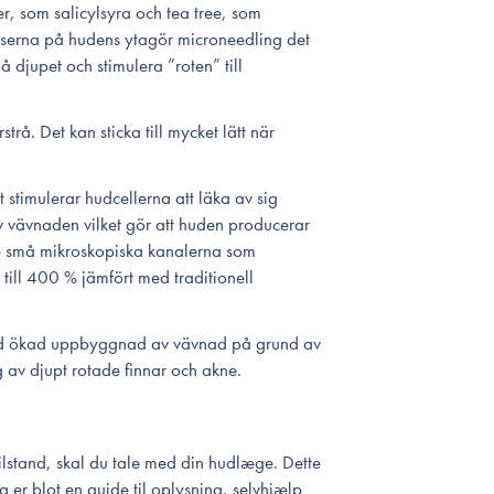
r, som salicylsyra och tea tree, som
enserna på hudens ytagör microneedling det
djupet och stimulera ”roten” till
trå. Det kan sticka till mycket lätt när
t stimulerar hudcellerna att läka av sig
v vävnaden vilket gör att huden producerar
e små mikroskopiska kanalerna som
ill 400 % jämfört med traditionell
ed ökad uppbyggnad av vävnad på grund av
ng av djupt rotade finnar och akne.
lstand, skal du tale med din hudlæge. Dette
 er blot en guide til oplysning, selvhjælp