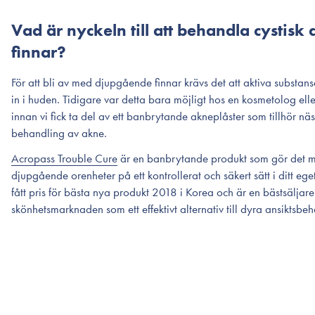
Vad är nyckeln till att behandla cystisk
finnar?
För att bli av med djupgående finnar krävs det att aktiva substan
in i huden. Tidigare var detta bara möjligt hos en kosmetolog ell
innan vi fick ta del av ett banbrytande akneplåster som tillhör nä
behandling av akne.
Acropass Trouble Cure
är en banbrytande produkt som gör det mö
djupgående orenheter på ett kontrollerat och säkert sätt i ditt eg
fått pris för bästa nya produkt 2018 i Korea och är en bästsälja
skönhetsmarknaden som ett effektivt alternativ till dyra ansiktsbe