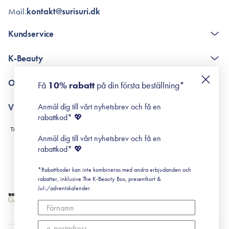
Mail.
kontakt@surisuri.dk
Kundservice
The K-Beauty Box - frågor och svar
K-Beauty
Poängshop - frågor och svar
Returneringer
De 10 stegen
Om Surisuri
Få
10% rabatt
på din första beställning*
Retinol för nybörjare
surisuri miniguide till rosacea
Min historia
Anmäl dig till vårt nyhetsbrev och få en
Villkor
Black Friday
rabattkod* 💖
Leverans & Retur
Köpvillkor
Anmäl dig till vårt nyhetsbrev och få en
Prenumerationsvillkor
rabattkod* 💖
Integritetspolicy
*Rabattkoder kan inte kombineras med andra erbjudanden och
Cookiepolicy
rabatter, inklusive The K-Beauty Box, presentkort &
Jul-/adventskalender.