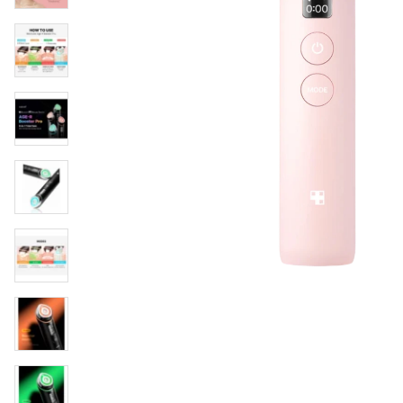
Läppar
Rosacea
Sheet mask
Naglar
Ögonvård
Ansiktskräm
Hår
Solskydd &
Schampo
solkräm
Balsam
Ansiktsmask
Treatment
Finnplåster
Hårstyling
Hårbottenvård