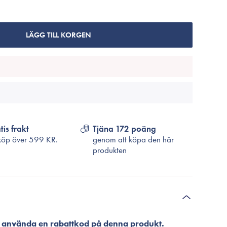
Cosrx
TirTir
Biodance
LÄGG TILL KORGEN
Medicube
VT Cosmetics
tis frakt
Tjäna 172 poäng
köp över
599 KR.
genom att köpa den här
produkten
att använda en rabattkod på denna produkt.