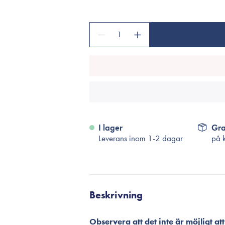
Tillbehör
Sminkborstar
1
Necessärer
Håraccessoarer
Rengöringsverktyg
Reseförpackninger
I lager
Gra
Leverans inom 1-2 dagar
på 
Beskrivning
Observera att det inte är möjligt 