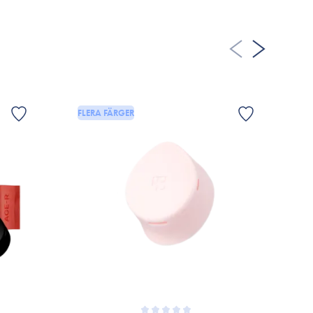
par små och tillfälliga mikrohål med elektroniska nålar,
olling.
 1-3 gånger om dagen
celltillväxt och jämnar ut hudens struktur.
 hud med porreducerande effekter.
FLERA FÄRGER
med:
)
er hudens behov och önskemål.
h till AGE-R Booster Pro-mobilappen.