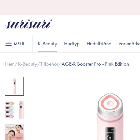
K-Beauty
Hudtyp
Hudtillstånd
Varumärk
MENU
Hem
/
K-Beauty
/
Tillbehör
/
AGE-R Booster Pro - Pink Edition
Hudvård
Läppvård
Oljebaserad
Läppskrubb
Normal hudtyp
Akne och finnar
Presenter under 200 kr
B
M
P
rengöring
Läppmask
Vattenbaserad
Läppbalsam
rengöring
Exfoliering
Känslig hud
Presenter till honom
R
P
Makeup
Toner
Ansikte
Essence
Ögon
Serum