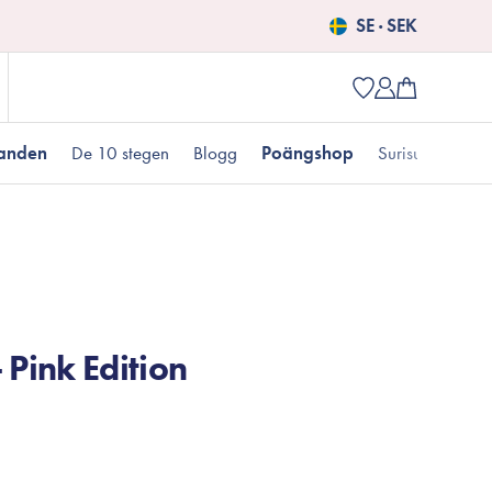
SE · SEK
danden
De 10 stegen
Blogg
Poängshop
Surisuri picks
Populära produkter
 kr
Fet hudtyp
Pigmentering
Presenter till henne
Nyheter
Erbjudanden just nu
 Pink Edition
Fungal acne
Populära brands
Mizon