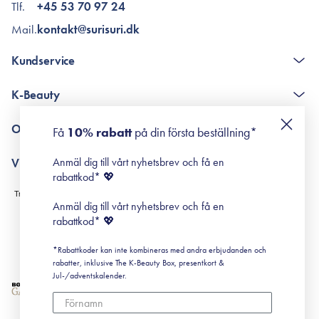
Tlf.
+45 53 70 97 24
Mail.
kontakt@surisuri.dk
Kundservice
The K-Beauty Box - frågor och svar
K-Beauty
Poängshop - frågor och svar
Returneringer
De 10 stegen
Om Surisuri
Få
10% rabatt
på din första beställning*
Retinol för nybörjare
surisuri miniguide till rosacea
Min historia
Anmäl dig till vårt nyhetsbrev och få en
Villkor
Black Friday
rabattkod* 💖
Leverans & Retur
Köpvillkor
Anmäl dig till vårt nyhetsbrev och få en
Prenumerationsvillkor
rabattkod* 💖
Integritetspolicy
*Rabattkoder kan inte kombineras med andra erbjudanden och
Cookiepolicy
rabatter, inklusive The K-Beauty Box, presentkort &
Jul-/adventskalender.