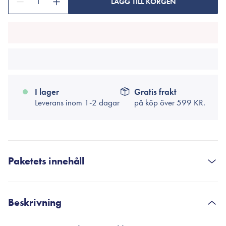
1
LÄGG TILL KORGEN
I lager
Gratis frakt
Leverans inom 1-2 dagar
på köp över
599 KR.
Paketets innehåll
MEDICUBE
AGE-R Booster Pro, AGE-R Booster Pro
Beskrivning
(Medicube)
4.589,00 kr.
3.441,75 kr.