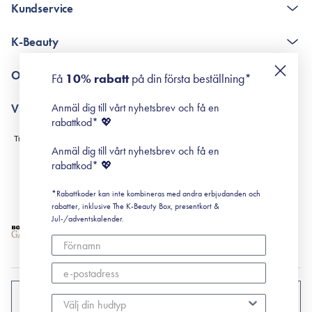
Kundservice
The K-Beauty Box - frågor och svar
K-Beauty
Poängshop - frågor och svar
Returneringer
De 10 stegen
Om Surisuri
Få
10% rabatt
på din första beställning*
Retinol för nybörjare
surisuri miniguide till rosacea
Min historia
Anmäl dig till vårt nyhetsbrev och få en
Villkor
Black Friday
rabattkod* 💖
Leverans & Retur
Köpvillkor
Anmäl dig till vårt nyhetsbrev och få en
Prenumerationsvillkor
rabattkod* 💖
Integritetspolicy
*Rabattkoder kan inte kombineras med andra erbjudanden och
Cookiepolicy
rabatter, inklusive The K-Beauty Box, presentkort &
Jul-/adventskalender.
SVERIGE