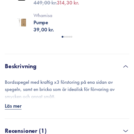
449,00 kr.
314,30 kr.
Whamisa
Pumpe
39,00 kr.
Beskrivning
Bordsspegel med kraftig x3 förstoring på ena sidan av
spegeln, samt en bricka som är idealisk för förvaring av
smycken och annat smått.
Läs mer
Designen gör denna bordsspegel till ett vackert tillskott till
varje sminkstation eller badrum.
Måtten på bordsspegeln är 20,5X13X28 CM.
Recensioner (1)