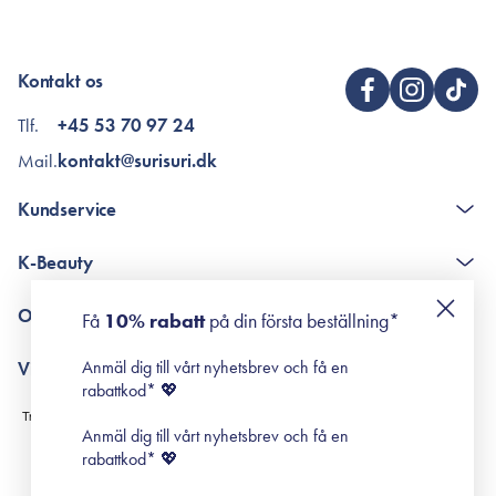
Kontakt os
Tlf.
+45 53 70 97 24
Mail.
kontakt@surisuri.dk
Kundservice
The K-Beauty Box - frågor och svar
K-Beauty
Poängshop - frågor och svar
Returneringer
De 10 stegen
Om Surisuri
Få
10% rabatt
på din första beställning*
Retinol för nybörjare
surisuri miniguide till rosacea
Min historia
Anmäl dig till vårt nyhetsbrev och få en
Villkor
Black Friday
rabattkod* 💖
Leverans & Retur
Köpvillkor
Anmäl dig till vårt nyhetsbrev och få en
Prenumerationsvillkor
rabattkod* 💖
Integritetspolicy