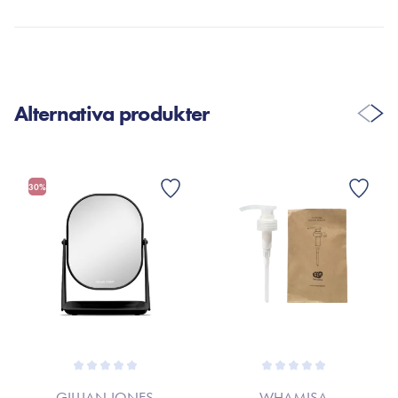
SKRIV EN RECENSION
Alternativa produkter
Tina Jeppesen
27. Nov 2025
30%
Så fint et spejl. Praktisk med smykkehylden nederst.
GILLIAN JONES
WHAMISA