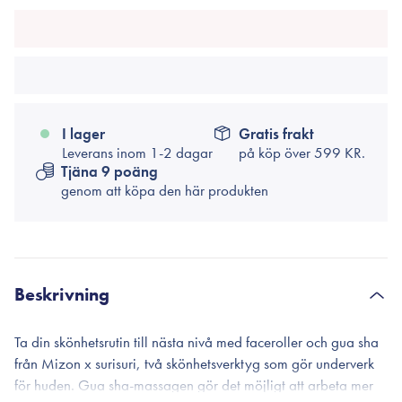
I lager
Gratis frakt
Leverans inom 1-2 dagar
på köp över
599 KR.
Tjäna 9 poäng
genom att köpa den här produkten
Beskrivning
Ta din skönhetsrutin till nästa nivå med faceroller och gua sha
från Mizon x surisuri, två skönhetsverktyg som gör underverk
för huden. Gua sha-massagen gör det möjligt att arbeta mer