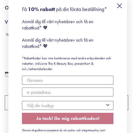
Returneringer
De 10 stegen
Om Surisuri
Få
10% rabatt
på din första beställning*
Retinol för nybörjare
surisuri miniguide till rosacea
Min historia
Anmäl dig till vårt nyhetsbrev och få en
Villkor
Black Friday
rabattkod* 💖
Leverans & Retur
Köpvillkor
Anmäl dig till vårt nyhetsbrev och få en
Prenumerationsvillkor
rabattkod* 💖
Integritetspolicy
*Rabattkoder kan inte kombineras med andra erbjudanden och
Cookiepolicy
rabatter, inklusive The K-Beauty Box, presentkort &
Jul-/adventskalender.
SVERIGE
Ja tack! Ge mig rabattkoden!
CVR: 41492252
Genom att godkänna accepterar du vår cookie- och integritetspolicy samt
© 2022 Surisuri ApS - Storstrømsvej 42, 6715 Esbjerg N