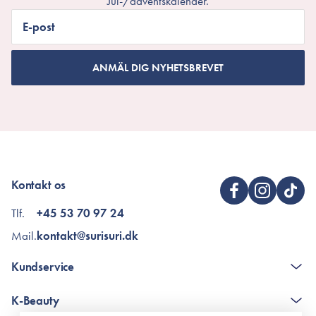
Jul-/adventskalender.
E-post
ANMÄL DIG NYHETSBREVET
Kontakt os
Tlf.
+45 53 70 97 24
Mail.
kontakt@surisuri.dk
Kundservice
The K-Beauty Box - frågor och svar
K-Beauty
Poängshop - frågor och svar