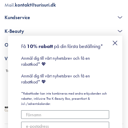
Mail.
kontakt@surisuri.dk
Kundservice
The K-Beauty Box - frågor och svar
K-Beauty
Poängshop - frågor och svar
Returneringer
De 10 stegen
Om Surisuri
Få
10% rabatt
på din första beställning*
Retinol för nybörjare
surisuri miniguide till rosacea
Min historia
Anmäl dig till vårt nyhetsbrev och få en
Villkor
Black Friday
rabattkod* 💖
Leverans & Retur
Köpvillkor
Anmäl dig till vårt nyhetsbrev och få en
Prenumerationsvillkor
rabattkod* 💖
Integritetspolicy
*Rabattkoder kan inte kombineras med andra erbjudanden och
Cookiepolicy
rabatter, inklusive The K-Beauty Box, presentkort &
Jul-/adventskalender.