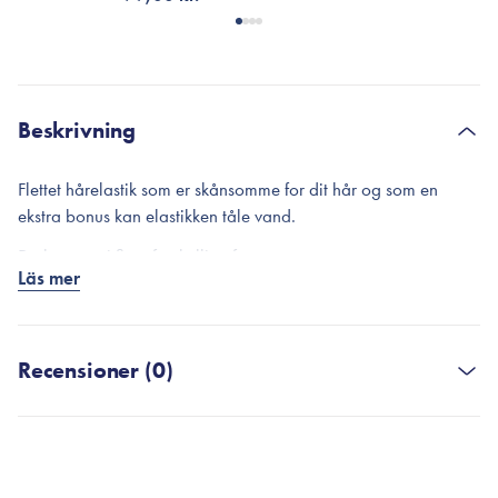
Beskrivning
Flettet hårelastik som er skånsomme for dit hår og som en
ekstra bonus kan elastikken tåle vand.
De kommer i flere forskellige farver.
Läs mer
1 stk.
Recensioner (0)
SKRIV EN RECENSION