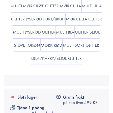
MULTI MØRK RØD
GLITTER MØRK LILLA
MULTI LILLA
GLITTER LYSERØD
SORT/BRUN
MØRK LILLA GLITTER
MULTI LYSERØD GLITTER
MULTI BLÅ
GLITTER BEIGE
STØVET GRØN
MØRK RØD
MULTI SORT GLITTER
LILLA/KARRY/BEIGE GLITTER
Slut i lager
Gratis frakt
på köp över
599 KR.
Tjäna 1 poäng