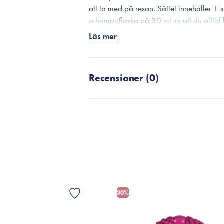
att ta med på resan. Sättet innehåller 1 
schampoflaska på 30 ml så att du alltid 
farten, och 1 st. hårbottenborste.
Läs mer
Sättet är också en utmärkt presentidé.
Recensioner (0)
SK
30%