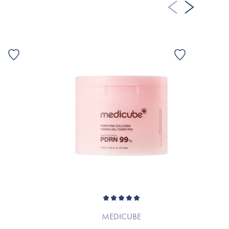
G
MEDICUBE