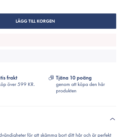
Cosrx
TirTir
Biodance
LÄGG TILL KORGEN
Medicube
VT Cosmetics
tis frakt
Tjäna 10 poäng
köp över
599 KR.
genom att köpa den här
produkten
ödvändigheter för att skämma bort ditt hår och är perfekt