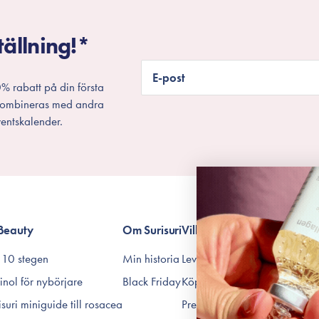
tällning!*
E-post
% rabatt på din första
 kombineras med andra
entskalender.
Beauty
Om Surisuri
Villkor
 10 stegen
Min historia
Leverans & Retur
inol för nybörjare
Black Friday
Köpvillkor
isuri miniguide till rosacea
Prenumerationsvillkor