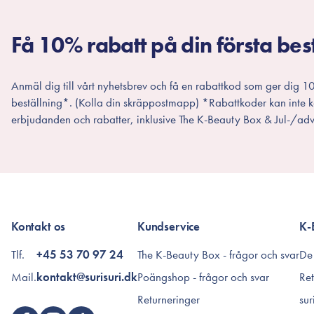
Få 10% rabatt på din första bes
Anmäl dig till vårt nyhetsbrev och få en rabattkod som ger dig 10
beställning*. (Kolla din skräppostmapp) *Rabattkoder kan inte
erbjudanden och rabatter, inklusive The K-Beauty Box & Jul-/adv
Kontakt os
Kundservice
K-
Tlf.
+45 53 70 97 24
The K-Beauty Box - frågor och svar
De
Mail.
kontakt@surisuri.dk
Poängshop - frågor och svar
Ret
Returneringer
sur