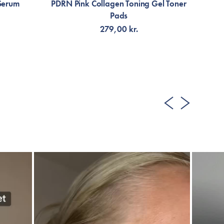
Serum
PDRN Pink Collagen Toning Gel Toner
P
Pads
279,00 kr.
LÄGG TILL KORGEN