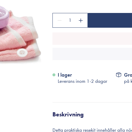
Tillbehör
Sminkborstar
1
Necessärer
Håraccessoarer
Rengöringsverktyg
Reseförpackninger
I lager
Gra
Leverans inom 1-2 dagar
på 
Beskrivning
Detta praktiska resekit innehåller alla n