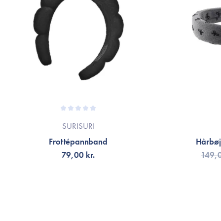
SURISURI
Frottépannband
Hårbøjl
79,00 kr.
149,0
VÄLJ VARIANT
LÄG