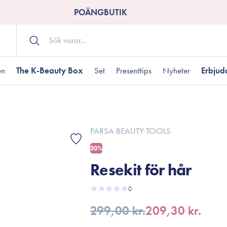
POÄNGBUTIK
en
The K-Beauty Box
Set
Presenttips
Nyheter
Erbju
Kroppsvård
Shower gel
landad hudtyp
ogen hud
resenter under 350 kr
Torr hudtyp
Tilltäppta porer
Presenter under 800
PARSA BEAUTY TOOLS
Bodyscrub
30%
Bodylotion
Resekit för hår
Kroppsolja
odnad
resentboxar
Uttorkard hud
Presentkort
Handvård
0
Fotvård
299,00 kr.
209,30 kr.