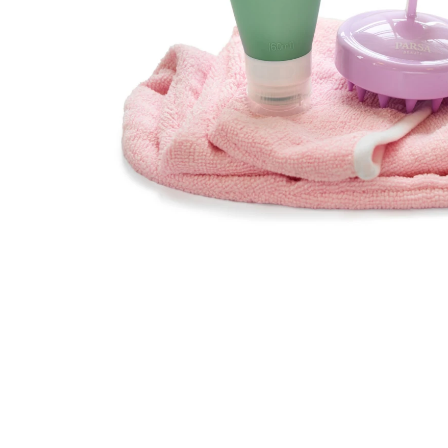
Läppar
Rosacea
Sheet mask
Naglar
Ögonvård
Ansiktskräm
Hår
Solskydd &
Schampo
solkräm
Balsam
Ansiktsmask
Treatment
Finnplåster
Hårstyling
Hårbottenvård