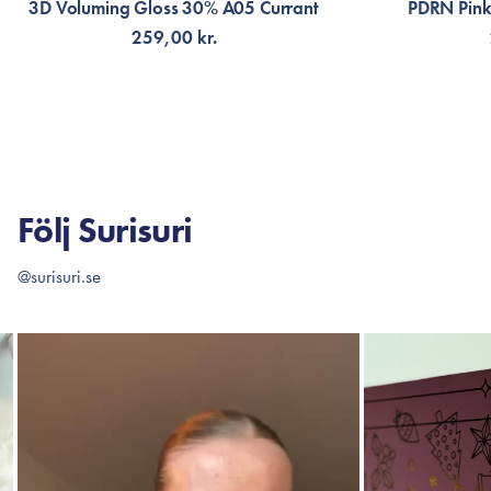
3D Voluming Gloss 30% A05 Currant
PDRN Pink
259,00 kr.
LÄGG TILL KORGEN
V
Följ Surisuri
@surisuri.se