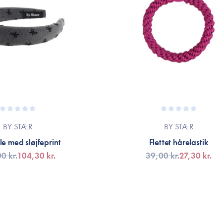
BY STÆR
BY STÆR
e med sløjfeprint
Flettet hårelastik
0 kr.
104,30 kr.
39,00 kr.
27,30 kr.
G TILL KORGEN
VÄLJ VARIANT