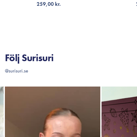
259,00 kr.
LÄGG TILL KORGEN
LÄG
Följ Surisuri
@surisuri.se