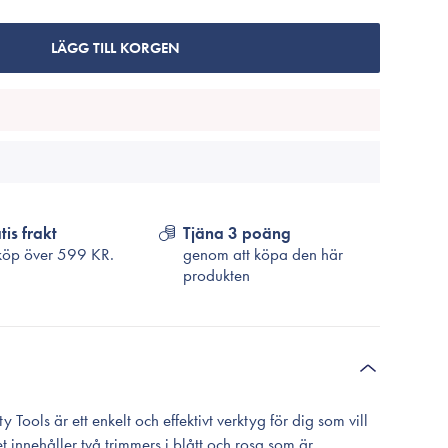
Cosrx
TirTir
LÄGG TILL KORGEN
Biodance
Medicube
VT Cosmetics
tis frakt
Tjäna 3 poäng
köp över
599 KR.
genom att köpa den här
produkten
ools är ett enkelt och effektivt verktyg för dig som vill
 innehåller två trimmers i blått och rosa som är