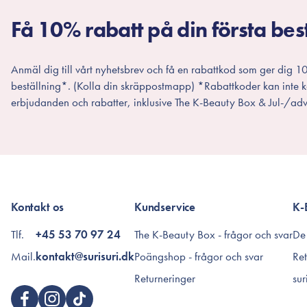
Få 10% rabatt på din första bes
Anmäl dig till vårt nyhetsbrev och få en rabattkod som ger dig 10
beställning*. (Kolla din skräppostmapp) *Rabattkoder kan inte
erbjudanden och rabatter, inklusive The K-Beauty Box & Jul-/adv
Kontakt os
Kundservice
K-
Tlf.
+45 53 70 97 24
The K-Beauty Box - frågor och svar
De
Mail.
kontakt@surisuri.dk
Poängshop - frågor och svar
Ret
Returneringer
sur