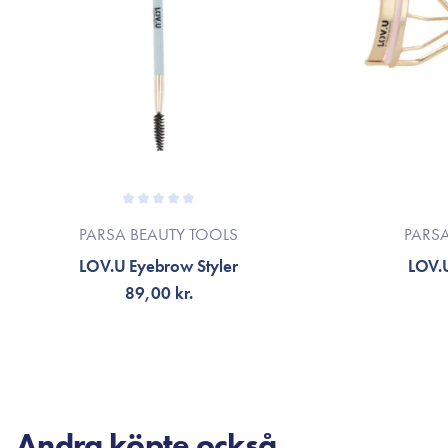
PARSA BEAUTY TOOLS
PARS
LOV.U Eyebrow Styler
LOV.U
89,00 kr.
LÄGG TILL KORGEN
LÄG
Andra köpte också