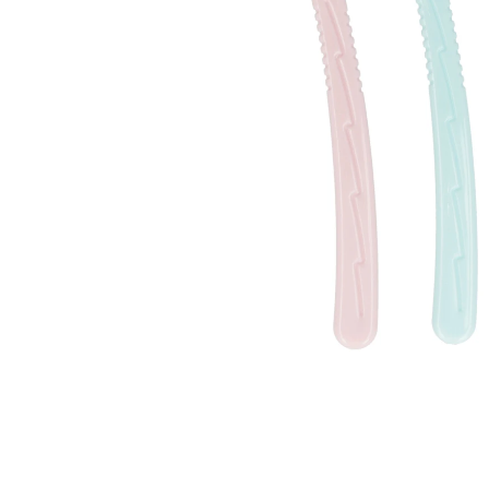
Läppar
Rosacea
Sheet mask
Naglar
Ögonvård
Ansiktskräm
Hår
Solskydd &
Schampo
solkräm
Balsam
Ansiktsmask
Treatment
Finnplåster
Hårstyling
Hårbottenvård