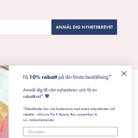
ANMÄL DIG NYHETSBREVET
Få
10% rabatt
på din första beställning*
Anmäl dig till vårt nyhetsbrev och få en
rabattkod* 💖
*Rabattkoder kan inte kombineras med andra erbjudanden och
rabatter, inklusive The K-Beauty Box, presentkort &
Jul-/adventskalender.