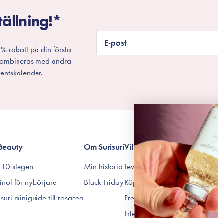
tällning!*
E-post
% rabatt på din första
 kombineras med andra
entskalender.
Beauty
Om Surisuri
Villkor
 10 stegen
Min historia
Leverans & Retur
inol för nybörjare
Black Friday
Köpvillkor
isuri miniguide till rosacea
Prenumerationsvillkor
Integritetspolicy