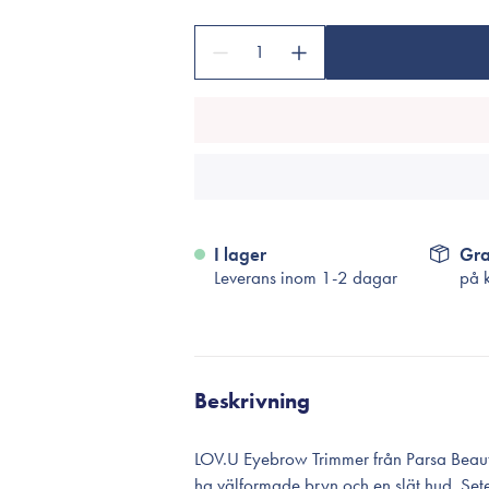
Tillbehör
Sminkborstar
1
Necessärer
Håraccessoarer
Rengöringsverktyg
Reseförpackninger
I lager
Gra
Leverans inom 1-2 dagar
på 
Beskrivning
LOV.U Eyebrow Trimmer från Parsa Beauty T
ha välformade bryn och en slät hud. Setet