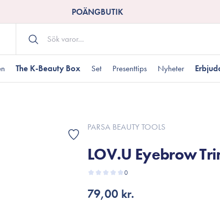
POÄNGBUTIK
en
The K-Beauty Box
Set
Presenttips
Nyheter
Erbju
Kroppsvård
Shower gel
landad hudtyp
ogen hud
resenter under 350 kr
Torr hudtyp
Tilltäppta porer
Presenter under 800
PARSA BEAUTY TOOLS
Bodyscrub
LOV.U Eyebrow Tr
Bodylotion
Kroppsolja
odnad
resentboxar
0
Uttorkard hud
Presentkort
Handvård
79,00 kr.
Fotvård