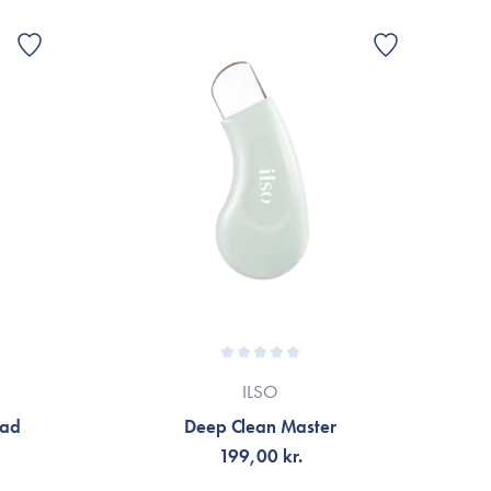
ande produkt och placera den på utbrott, röda partier,
F
ILSO
Pad
Deep Clean Master
199,00 kr.