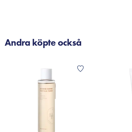
LÄGG TILL KORGEN
LÄG
Andra köpte också