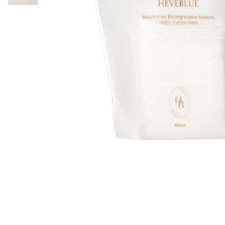
Läppar
Rosacea
Sheet mask
Naglar
Ögonvård
Ansiktskräm
Hår
Solskydd &
Schampo
solkräm
Balsam
Ansiktsmask
Treatment
Finnplåster
Hårstyling
Hårbottenvård