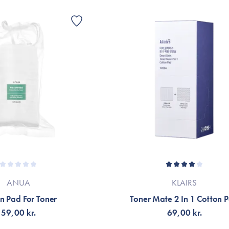
För punktbehandling
Doppa paden i ett lugnande eller rengör
irritation eller torra fläckar.
Perfekt för intensiv och riktad hudvård.
60 st.
ANUA
KLAIRS
n Pad For Toner
Toner Mate 2 In 1 Cotton 
59,00 kr.
69,00 kr.