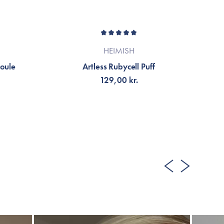
HEIMISH
oule
Artless Rubycell Puff
B
129,00 kr.
LÄGG TILL KORGEN