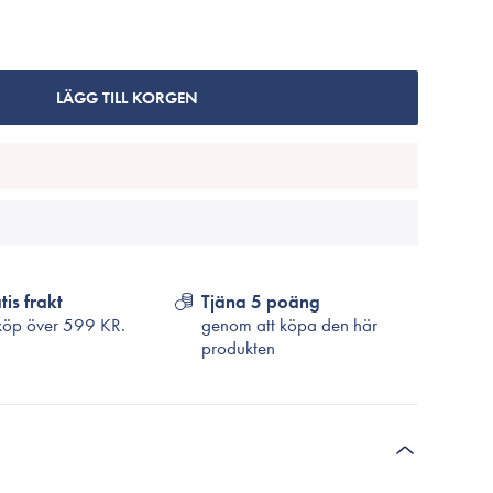
Cosrx
TirTir
Biodance
LÄGG TILL KORGEN
Medicube
VT Cosmetics
tis frakt
Tjäna 5 poäng
köp över
599 KR.
genom att köpa den här
produkten