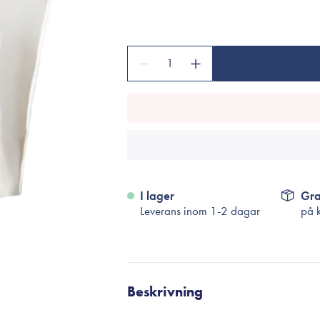
Tillbehör
Sminkborstar
Necessärer
1
Håraccessoarer
Rengöringsverktyg
Reseförpackninger
I lager
Gra
Leverans inom 1-2 dagar
på 
Beskrivning