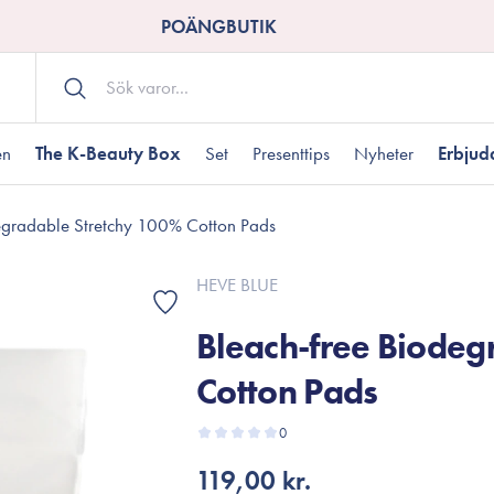
POÄNGBUTIK
en
The K-Beauty Box
Set
Presenttips
Nyheter
Erbju
egradable Stretchy 100% Cotton Pads
Kroppsvård
Shower gel
landad hudtyp
ogen hud
resenter under 350 kr
Torr hudtyp
Tilltäppta porer
Presenter under 800
HEVE BLUE
Bodyscrub
Bleach-free Biodeg
Bodylotion
Kroppsolja
Cotton Pads
odnad
resentboxar
Uttorkard hud
Presentkort
Handvård
0
Fotvård
119,00 kr.