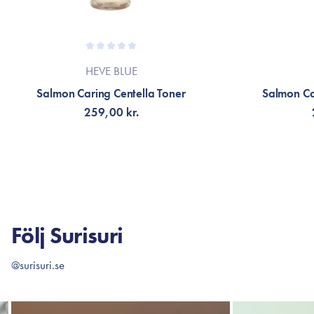
HEVE BLUE
Salmon Caring Centella Toner
Salmon Ca
259,00 kr.
LÄGG TILL KORGEN
LÄG
Följ Surisuri
@surisuri.se