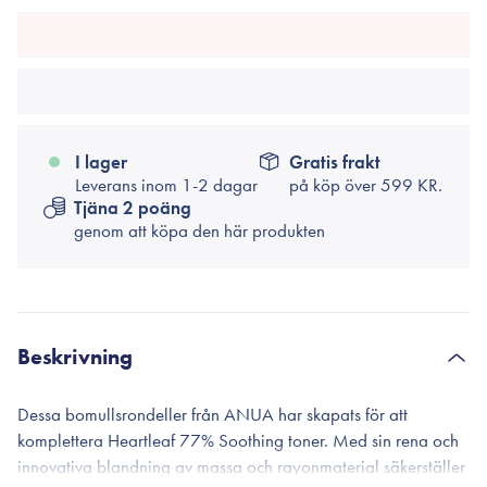
I lager
Gratis frakt
Leverans inom 1-2 dagar
på köp över
599 KR.
Tjäna 2 poäng
genom att köpa den här produkten
Beskrivning
Dessa bomullsrondeller från ANUA har skapats för att
komplettera Heartleaf 77% Soothing toner. Med sin rena och
innovativa blandning av massa och rayonmaterial säkerställer