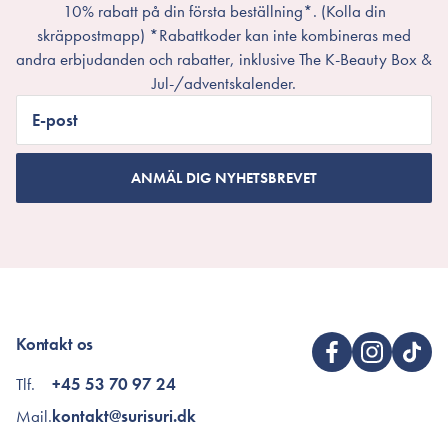
10% rabatt på din första beställning*. (Kolla din
skräppostmapp) *Rabattkoder kan inte kombineras med
andra erbjudanden och rabatter, inklusive The K-Beauty Box &
Jul-/adventskalender.
E-post
ANMÄL DIG NYHETSBREVET
Kontakt os
Tlf.
+45 53 70 97 24
Mail.
kontakt@surisuri.dk