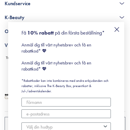
Kundservice
The K-Beauty Box - frågor och svar
K-Beauty
Poängshop - frågor och svar
Returneringer
De 10 stegen
Om Surisuri
Få
10% rabatt
på din första beställning*
Retinol för nybörjare
surisuri miniguide till rosacea
Min historia
Anmäl dig till vårt nyhetsbrev och få en
Villkor
Black Friday
rabattkod* 💖
Leverans & Retur
Köpvillkor
Anmäl dig till vårt nyhetsbrev och få en
Prenumerationsvillkor
rabattkod* 💖
Integritetspolicy
*Rabattkoder kan inte kombineras med andra erbjudanden och
Cookiepolicy
rabatter, inklusive The K-Beauty Box, presentkort &
Jul-/adventskalender.
SVERIGE