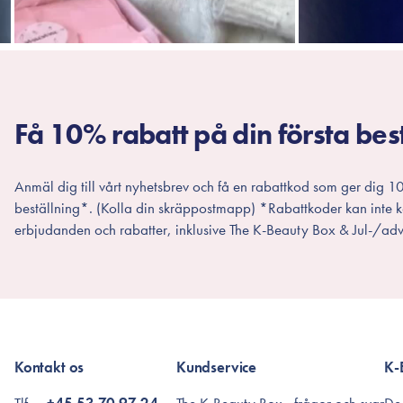
Få 10% rabatt på din första bes
Anmäl dig till vårt nyhetsbrev och få en rabattkod som ger dig 10
beställning*. (Kolla din skräppostmapp) *Rabattkoder kan inte
erbjudanden och rabatter, inklusive The K-Beauty Box & Jul-/adv
Kontakt os
Kundservice
K-
Tlf.
+45 53 70 97 24
The K-Beauty Box - frågor och svar
De