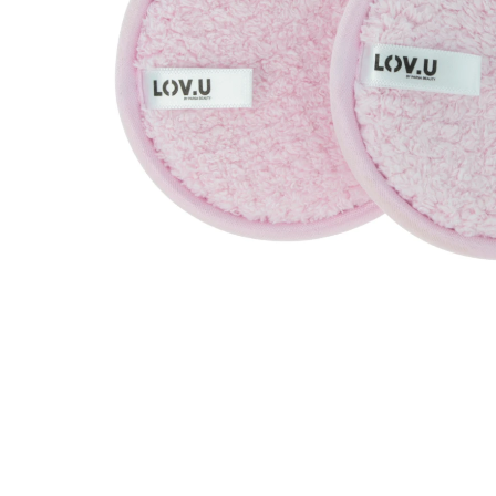
Läppar
Rosacea
Sheet mask
Naglar
Ögonvård
Ansiktskräm
Hår
Solskydd &
Schampo
solkräm
Balsam
Ansiktsmask
Treatment
Finnplåster
Hårstyling
Hårbottenvård