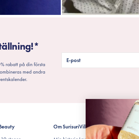
tällning!*
E-post
% rabatt på din första
 kombineras med andra
entskalender.
Beauty
Om Surisuri
Villkor
 10 stegen
Min historia
Leverans & Retur