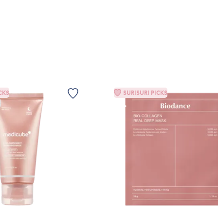
G TILL KORGEN
VÄLJ VARIANT
CKS
SURISURI PICKS
G