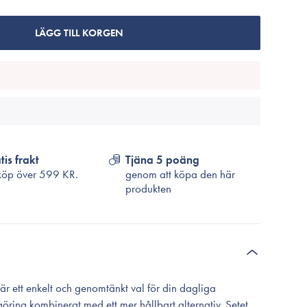
Cosrx
TirTir
LÄGG TILL KORGEN
Biodance
Medicube
VT Cosmetics
tis frakt
Tjäna 5 poäng
köp över
599 KR.
genom att köpa den här
produkten
är ett enkelt och genomtänkt val för din dagliga
ngöring kombinerat med ett mer hållbart alternativ. Setet