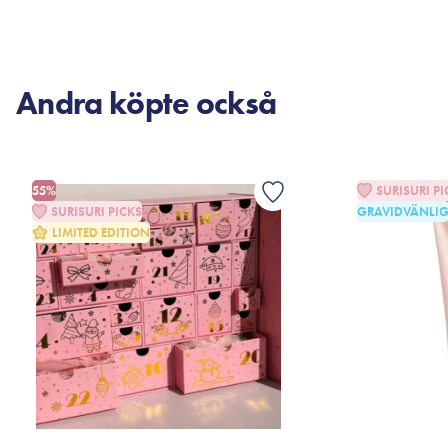
FÅ AVISERING
LÄG
Andra köpte också
55%
SURISURI PI
SURISURI PICKS
GRAVIDVÄNLI
LIMITED EDITION