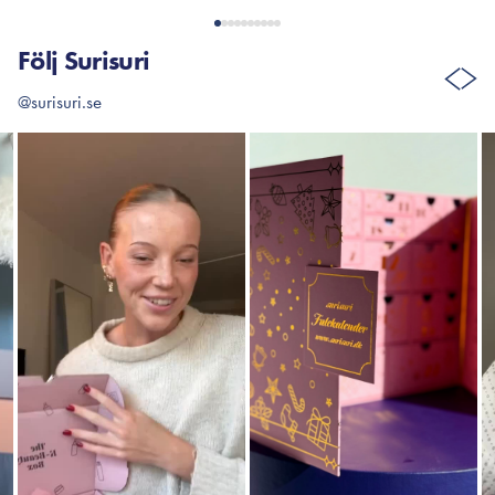
Följ Surisuri
@surisuri.se