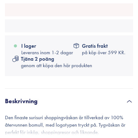
I lager
Gratis frakt
Leverans inom 1-2 dagar
på köp över
599 KR.
Tjäna 2 poäng
genom att köpa den här produkten
Beskrivning
Den finaste surisuri shoppingväskan är tillverkad av 100%
återvunnen bomull, med logotypen tryckt på. Tygväskan är
perfekt för inköp, shoppingresor och liknande.