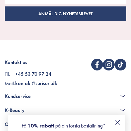
ANMÄL DIG NYHETSBREVET
Kontakt os
Tlf.
+45 53 70 97 24
Mail.
kontakt@surisuri.dk
Kundservice
The K-Beauty Box - frågor och svar
K-Beauty
Poängshop - frågor och svar
Returneringer
De 10 stegen
Om Surisuri
Få
10% rabatt
på din första beställning*
Retinol för nybörjare