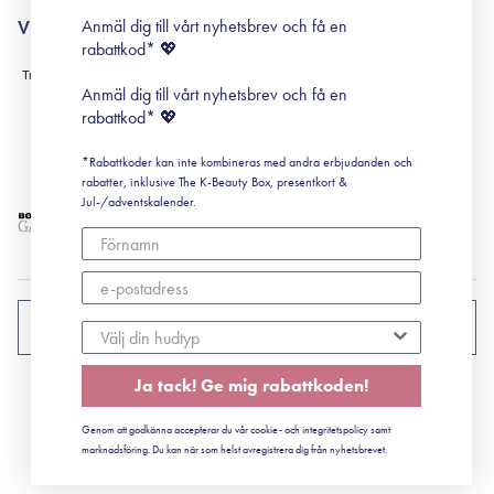
surisuri miniguide till rosacea
Min historia
Anmäl dig till vårt nyhetsbrev och få en
Villkor
Black Friday
rabattkod* 💖
Leverans & Retur
Köpvillkor
Anmäl dig till vårt nyhetsbrev och få en
Prenumerationsvillkor
rabattkod* 💖
Integritetspolicy
*Rabattkoder kan inte kombineras med andra erbjudanden och
Cookiepolicy
rabatter, inklusive The K-Beauty Box, presentkort &
Jul-/adventskalender.
SVERIGE
Ja tack! Ge mig rabattkoden!
CVR: 41492252
Genom att godkänna accepterar du vår cookie- och integritetspolicy samt
© 2022 Surisuri ApS - Storstrømsvej 42, 6715 Esbjerg N
marknadsföring. Du kan när som helst avregistrera dig från nyhetsbrevet.