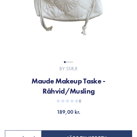
BY STÆR
Maude Makeup Taske -
Råhvid/Musling
0
189,00 kr.