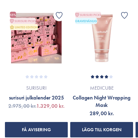
55%
SURISURI PICKS
SURISURI PICKS
GRAVIDVÄNLIG
LIMITED EDITION
SURISURI
MEDICUBE
surisuri julkalender 2025
Collagen Night Wrapping
Mask
2.975,00 kr.
1.329,00 kr.
289,00 kr.
FÅ AVISERING
LÄGG TILL KORGEN