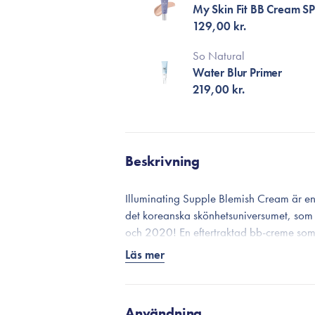
My Skin Fit BB Cream S
129,00 kr.
So Natural
Water Blur Primer
219,00 kr.
Beskrivning
Illuminating Supple Blemish Cream är en
det koreanska skönhetsuniversumet, som
och 2020! En eftertraktad bb-creme som 
egenskaper och är formulerad med en so
Läs mer
strålning. En verkligt multifunktionel
en tub som sparar dig mycket tid på mo
Illuminating Supple Blemish Cream har et
Användning