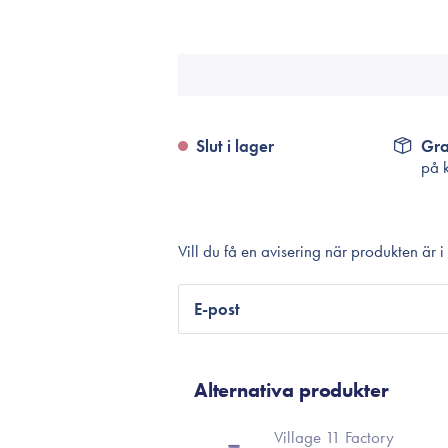
Tillbehör
Sminkborstar
Necessärer
Håraccessoarer
Rengöringsverktyg
Slut i lager
Gra
på 
Reseförpackninger
Vill du få en avisering när produkten är i
E-post
Alternativa produkter
Village 11 Factory