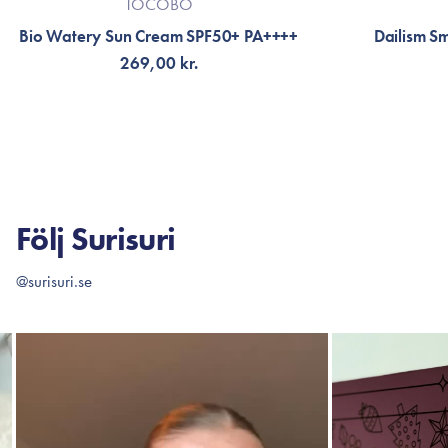
TOCOBO
Bio Watery Sun Cream SPF50+ PA++++
Dailism S
269,00 kr.
LÄGG TILL KORGEN
LÄG
Följ Surisuri
@surisuri.se