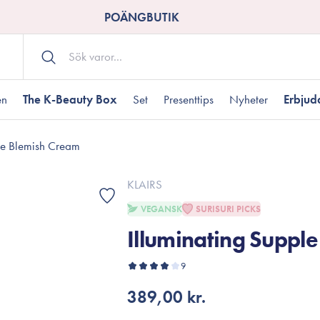
POÄNGBUTIK
en
The K-Beauty Box
Set
Presenttips
Nyheter
Erbju
le Blemish Cream
Kroppsvård
Shower gel
landad hudtyp
ogen hud
resenter under 350 kr
Torr hudtyp
Tilltäppta porer
Presenter under 800
KLAIRS
Bodyscrub
VEGANSK
SURISURI PICKS
Bodylotion
Illuminating Suppl
Kroppsolja
odnad
resentboxar
Uttorkard hud
Presentkort
Handvård
9
Fotvård
389,00 kr.