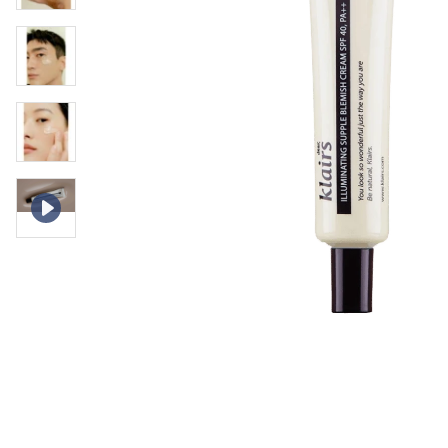
Läppar
Rosacea
Sheet mask
Naglar
Ögonvård
Ansiktskräm
Hår
Solskydd &
Schampo
solkräm
Balsam
Ansiktsmask
Treatment
Finnplåster
Hårstyling
Hårbottenvård