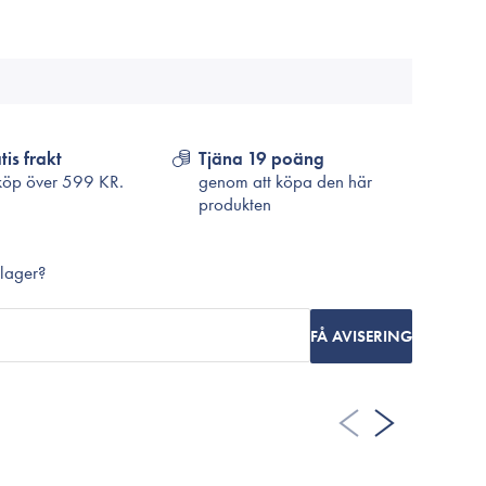
Cosrx
TirTir
Biodance
Medicube
VT Cosmetics
tis frakt
Tjäna 19 poäng
köp över
599 KR.
genom att köpa den här
produkten
 lager?
FÅ AVISERING