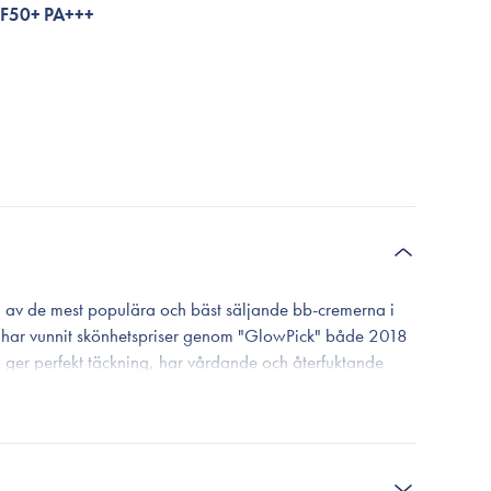
PF50+ PA+++
 av de mest populära och bäst säljande bb-cremerna i
 har vunnit skönhetspriser genom "GlowPick" både 2018
ger perfekt täckning, har vårdande och återfuktande
lskyddsfaktor på SPF40 för att skydda huden mot UV-
l bb-creme med både hudvårdande och makeup-egenskaper i
rgonen.
t unikt färgsystem som gör att krämen anpassar sig till