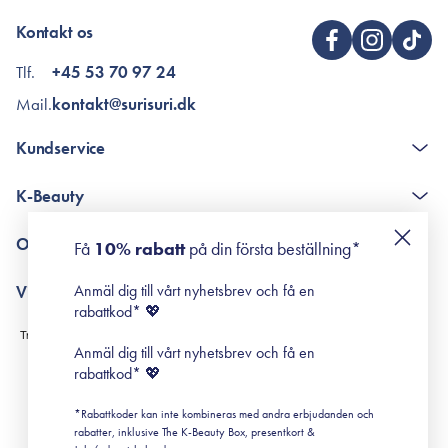
Kontakt os
Tlf.
+45 53 70 97 24
Mail.
kontakt@surisuri.dk
Kundservice
The K-Beauty Box - frågor och svar
K-Beauty
Poängshop - frågor och svar
Returneringer
De 10 stegen
Om Surisuri
Få
10% rabatt
på din första beställning*
Retinol för nybörjare
surisuri miniguide till rosacea
Min historia
Anmäl dig till vårt nyhetsbrev och få en
Villkor
Black Friday
rabattkod* 💖
Leverans & Retur
Köpvillkor
Anmäl dig till vårt nyhetsbrev och få en
Prenumerationsvillkor
rabattkod* 💖
Integritetspolicy
*Rabattkoder kan inte kombineras med andra erbjudanden och
Cookiepolicy
rabatter, inklusive The K-Beauty Box, presentkort &