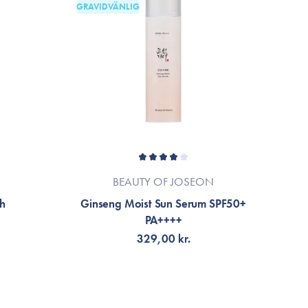
GRAVIDVÄNLIG
BEAUTY OF JOSEON
ch
Ginseng Moist Sun Serum SPF50+
B
PA++++
329,00 kr.
FÅ AVISERING