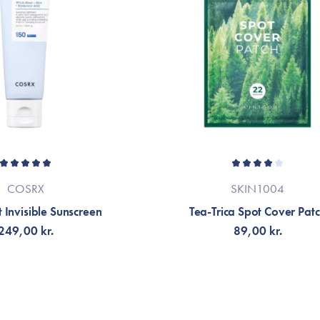
COSRX
SKIN1004
t Invisible Sunscreen
Tea-Trica Spot Cover Pat
249,00 kr.
89,00 kr.
Å AVISERING
LÄGG TILL KORGEN