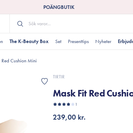
POÄNGBUTIK
en
The K-Beauty Box
Set
Presenttips
Nyheter
Erbju
t Red Cushion Mini
Kroppsvård
Shower gel
landad hudtyp
ogen hud
resenter under 350 kr
Torr hudtyp
Tilltäppta porer
Presenter under 800
TIRTIR
Bodyscrub
Mask Fit Red Cushi
Bodylotion
Kroppsolja
odnad
resentboxar
1
Uttorkard hud
Presentkort
Handvård
239,00 kr.
Fotvård