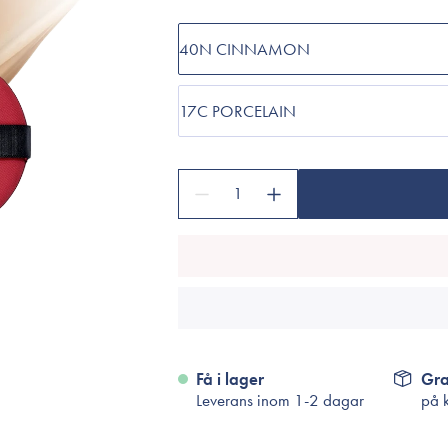
Tillbehör
Sminkborstar
40N CINNAMON
Necessärer
Håraccessoarer
17C PORCELAIN
Rengöringsverktyg
Reseförpackninger
1
Få i lager
Gra
Leverans inom 1-2 dagar
på 