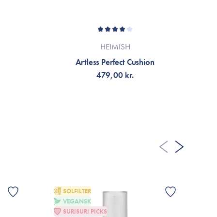
HEIMISH
Artless Perfect Cushion
479,00 kr.
FÅ AVISERING
SOLFILTER
VEGANSK
SURISURI PICKS
G