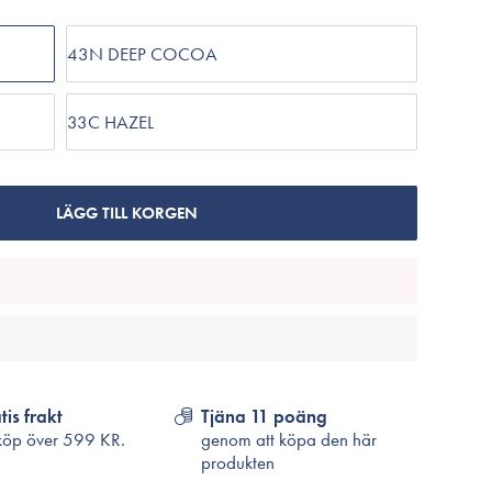
Cosrx
TirTir
43N DEEP COCOA
Biodance
Medicube
33C HAZEL
VT Cosmetics
LÄGG TILL KORGEN
tis frakt
Tjäna 11 poäng
köp över
599 KR.
genom att köpa den här
produkten