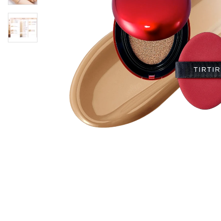
Läppar
Rosacea
Sheet mask
Naglar
Ögonvård
Ansiktskräm
Hår
Solskydd &
Schampo
solkräm
Balsam
Ansiktsmask
Treatment
Finnplåster
Hårstyling
Hårbottenvård