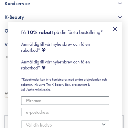
Kundservice
The K-Beauty Box - frågor och svar
K-Beauty
Poängshop - frågor och svar
Returneringer
De 10 stegen
Om Surisuri
Få
10% rabatt
på din första beställning*
Retinol för nybörjare
surisuri miniguide till rosacea
Min historia
Anmäl dig till vårt nyhetsbrev och få en
Villkor
Black Friday
rabattkod* 💖
Leverans & Retur
Köpvillkor
Anmäl dig till vårt nyhetsbrev och få en
Prenumerationsvillkor
rabattkod* 💖
Integritetspolicy
*Rabattkoder kan inte kombineras med andra erbjudanden och
Cookiepolicy
rabatter, inklusive The K-Beauty Box, presentkort &
Jul-/adventskalender.
SVERIGE