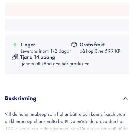
I lager
Gratis frakt
Leverans inom 1-2 dagar
på köp över
599 KR.
Tjäna 14 poäng
genom att köpa den här produkten
Beskrivning
Vill du ha en makeup som håller bättre och känns fräsch utan
att klumpa sig eller smälta bort? Då måste du prova den här
100 % veganska settingsprayen, som får din makeup att hålla