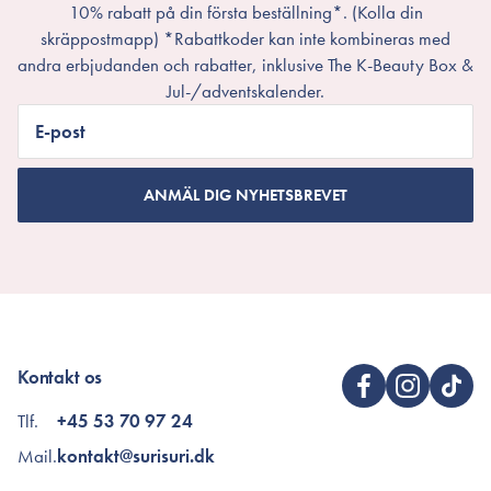
10% rabatt på din första beställning*. (Kolla din
skräppostmapp) *Rabattkoder kan inte kombineras med
andra erbjudanden och rabatter, inklusive The K-Beauty Box &
Jul-/adventskalender.
E-post
ANMÄL DIG NYHETSBREVET
Kontakt os
Tlf.
+45 53 70 97 24
Mail.
kontakt@surisuri.dk