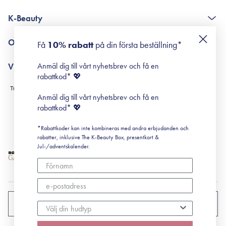
The K-Beauty Box - frågor och svar
K-Beauty
Poängshop - frågor och svar
Returneringer
De 10 stegen
Om Surisuri
Få
10% rabatt
på din första beställning*
Retinol för nybörjare
surisuri miniguide till rosacea
Min historia
Anmäl dig till vårt nyhetsbrev och få en
Villkor
Black Friday
rabattkod* 💖
Leverans & Retur
Köpvillkor
Anmäl dig till vårt nyhetsbrev och få en
Prenumerationsvillkor
rabattkod* 💖
Integritetspolicy
*Rabattkoder kan inte kombineras med andra erbjudanden och
Cookiepolicy
rabatter, inklusive The K-Beauty Box, presentkort &
Jul-/adventskalender.
SVERIGE