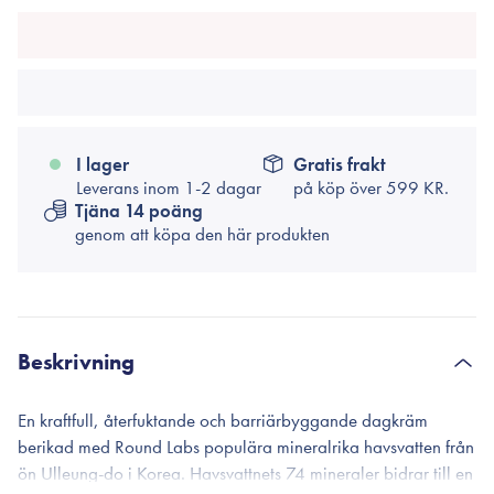
I lager
Gratis frakt
Leverans inom 1-2 dagar
på köp över
599 KR.
Tjäna 14 poäng
genom att köpa den här produkten
Beskrivning
En kraftfull, återfuktande och barriärbyggande dagkräm
berikad med Round Labs populära mineralrika havsvatten från
ön Ulleung-do i Korea. Havsvattnets 74 mineraler bidrar till en