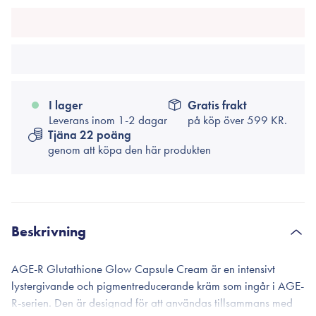
I lager
Gratis frakt
Leverans inom 1-2 dagar
på köp över
599 KR.
Tjäna 22 poäng
genom att köpa den här produkten
Beskrivning
AGE-R Glutathione Glow Capsule Cream är en intensivt
lystergivande och pigmentreducerande kräm som ingår i AGE-
R-serien. Den är designad för att användas tillsammans med