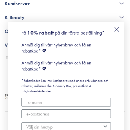
Kundservice
The K-Beauty Box - frågor och svar
K-Beauty
Poängshop - frågor och svar
Returneringer
De 10 stegen
Om Surisuri
Få
10% rabatt
på din första beställning*
Retinol för nybörjare
surisuri miniguide till rosacea
Min historia
Anmäl dig till vårt nyhetsbrev och få en
Villkor
Black Friday
rabattkod* 💖
Leverans & Retur
Köpvillkor
Anmäl dig till vårt nyhetsbrev och få en
Prenumerationsvillkor
rabattkod* 💖
Integritetspolicy
*Rabattkoder kan inte kombineras med andra erbjudanden och
Cookiepolicy
rabatter, inklusive The K-Beauty Box, presentkort &
Jul-/adventskalender.
SVERIGE