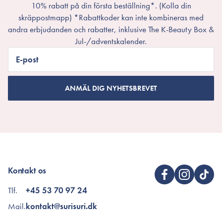
10% rabatt på din första beställning*. (Kolla din
skräppostmapp) *Rabattkoder kan inte kombineras med
andra erbjudanden och rabatter, inklusive The K-Beauty Box &
Jul-/adventskalender.
E-post
ANMÄL DIG NYHETSBREVET
Kontakt os
Tlf.
+45 53 70 97 24
Mail.
kontakt@surisuri.dk