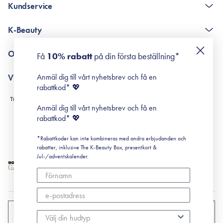
Kundservice
The K-Beauty Box - frågor och svar
K-Beauty
Poängshop - frågor och svar
Returneringer
De 10 stegen
Om Surisuri
Få
10% rabatt
på din första beställning*
Retinol för nybörjare
surisuri miniguide till rosacea
Min historia
Anmäl dig till vårt nyhetsbrev och få en
Villkor
Black Friday
rabattkod* 💖
Leverans & Retur
Köpvillkor
Anmäl dig till vårt nyhetsbrev och få en
Prenumerationsvillkor
rabattkod* 💖
Integritetspolicy
*Rabattkoder kan inte kombineras med andra erbjudanden och
Cookiepolicy
rabatter, inklusive The K-Beauty Box, presentkort &
Jul-/adventskalender.
SVERIGE