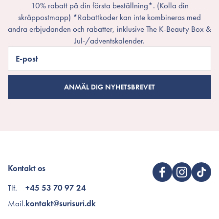
10% rabatt på din första beställning*. (Kolla din
skräppostmapp) *Rabattkoder kan inte kombineras med
andra erbjudanden och rabatter, inklusive The K-Beauty Box &
Jul-/adventskalender.
E-post
ANMÄL DIG NYHETSBREVET
Kontakt os
Tlf.
+45 53 70 97 24
Mail.
kontakt@surisuri.dk