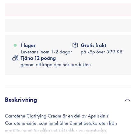
I lager
Gratis frakt
Leverans inom 1-2 dagar
på köp över
599 KR.
Tjäna 12 poäng
genom att köpa den här produkten
Beskrivning
Carrotene Clarifying Cream är en del av Aprilskin’s
Carrotene-serie, som innehåller ämnet betakaroten från
morötter samt tre olika extrakt inklusive morotsolja,