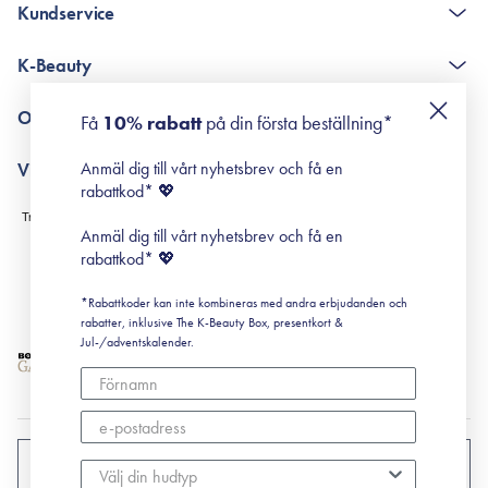
Kundservice
The K-Beauty Box - frågor och svar
K-Beauty
Poängshop - frågor och svar
Returneringer
De 10 stegen
Om Surisuri
Få
10% rabatt
på din första beställning*
Retinol för nybörjare
surisuri miniguide till rosacea
Min historia
Anmäl dig till vårt nyhetsbrev och få en
Villkor
Black Friday
rabattkod* 💖
Leverans & Retur
Köpvillkor
Anmäl dig till vårt nyhetsbrev och få en
Prenumerationsvillkor
rabattkod* 💖
Integritetspolicy
*Rabattkoder kan inte kombineras med andra erbjudanden och
Cookiepolicy
rabatter, inklusive The K-Beauty Box, presentkort &
Jul-/adventskalender.
SVERIGE