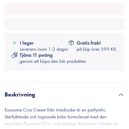
I lager
Gratis frakt
Leverans inom 1-2 dagar
på köp över
599 KR.
Tjäna 11 poäng
genom att köpa den här produkten
Beskrivning
Exosome Cica Cream från Medicube är en parfymfri,
återfuktande och lugnande kräm formulerad med den
populära Exosome Cica, som tränger djupare in i huden än