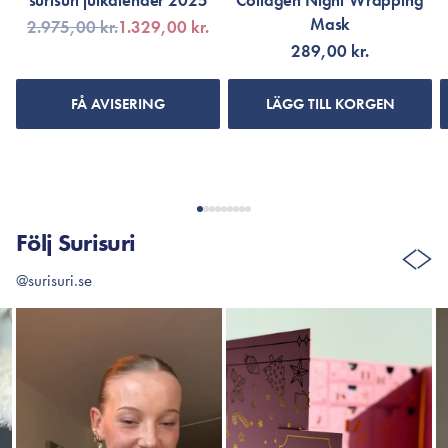
surisuri julkalender 2025
Collagen Night Wrapping
Mask
2.975,00 kr.
1.329,00 kr.
289,00 kr.
FÅ AVISERING
LÄGG TILL KORGEN
Följ Surisuri
@surisuri.se