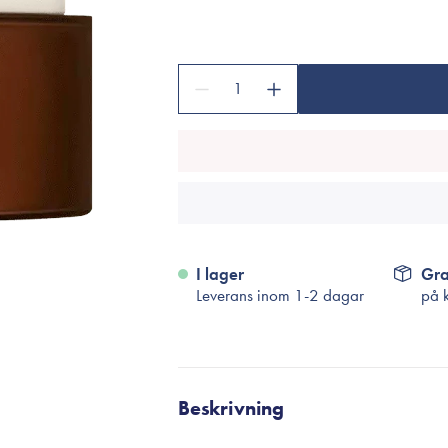
Tillbehör
Sminkborstar
Necessärer
1
Håraccessoarer
Rengöringsverktyg
Reseförpackninger
I lager
Gra
Leverans inom 1-2 dagar
på 
Beskrivning