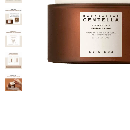
Läppar
Rosacea
Sheet mask
Naglar
Ögonvård
Ansiktskräm
Hår
Solskydd &
Schampo
solkräm
Balsam
Ansiktsmask
Treatment
Finnplåster
Hårstyling
Hårbottenvård