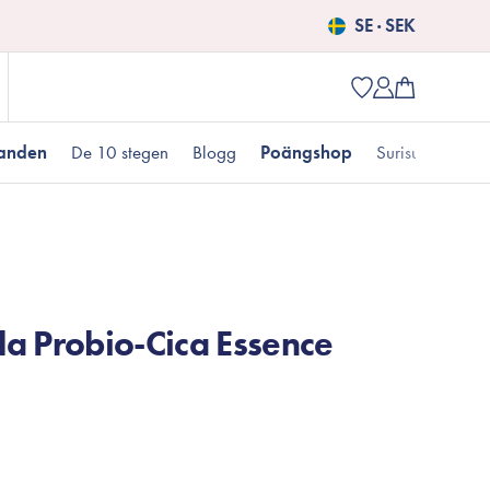
SE · SEK
danden
De 10 stegen
Blogg
Poängshop
Surisuri picks
Populära produkter
 kr
Fet hudtyp
Pigmentering
Presenter till henne
Nyheter
a Probio-Cica Essence
Erbjudanden just nu
Fungal acne
Populära brands
Mizon