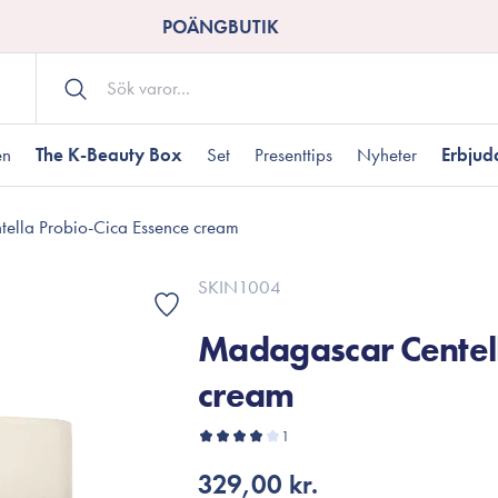
POÄNGBUTIK
en
The K-Beauty Box
Set
Presenttips
Nyheter
Erbju
ella Probio-Cica Essence cream
Kroppsvård
Shower gel
landad hudtyp
ogen hud
resenter under 350 kr
Torr hudtyp
Tilltäppta porer
Presenter under 800
SKIN1004
Bodyscrub
Madagascar Centell
Bodylotion
Kroppsolja
cream
odnad
resentboxar
Uttorkard hud
Presentkort
Handvård
1
Fotvård
329,00 kr.