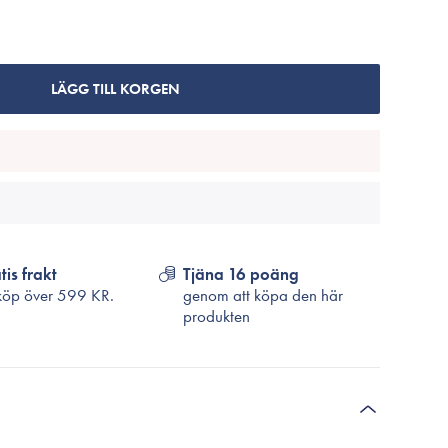
Cosrx
TirTir
Biodance
LÄGG TILL KORGEN
Medicube
VT Cosmetics
tis frakt
Tjäna 16 poäng
köp över
599 KR.
genom att köpa den här
produkten