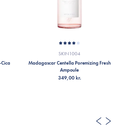
SKIN1004
-Cica
Madagascar Centella Poremizing Fresh
W
Ampoule
349,00 kr.
VÄLJ VARIANT