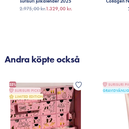
surisuri julkalender 2025
Collagen 
2.975,00 kr.
1.329,00 kr.
FÅ AVISERING
LÄG
Andra köpte också
55%
SURISURI PI
SURISURI PICKS
GRAVIDVÄNLI
LIMITED EDITION