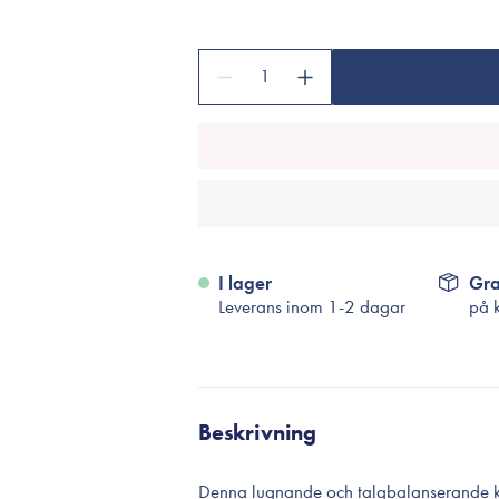
Tillbehör
Sminkborstar
1
Necessärer
Håraccessoarer
Rengöringsverktyg
Reseförpackninger
I lager
Gra
Leverans inom 1-2 dagar
på 
Beskrivning
Denna lugnande och talgbalanserande krä