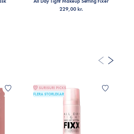
ask
All Day Tight Makeup Setting Fixer
C
229,00 kr.
VÄLJ VARIANT
SURISURI PICKS
FLERA STORLEKAR
G