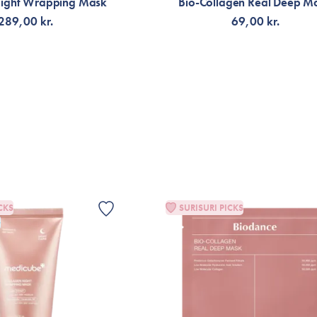
Night Wrapping Mask
Bio-Collagen Real Deep M
289,00 kr.
69,00 kr.
G TILL KORGEN
VÄLJ VARIANT
CKS
SURISURI PICKS
G