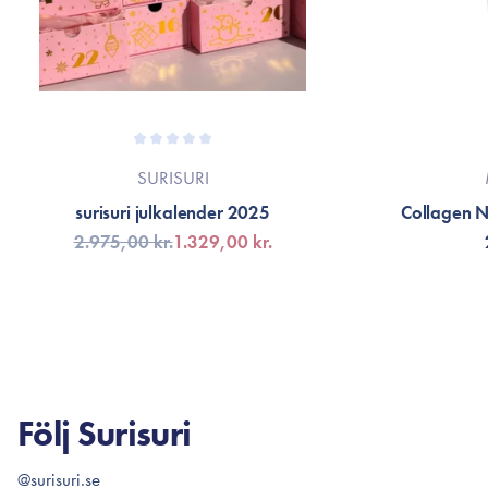
SURISURI
surisuri julkalender 2025
Collagen 
2.975,00 kr.
1.329,00 kr.
FÅ AVISERING
LÄG
Följ Surisuri
@surisuri.se