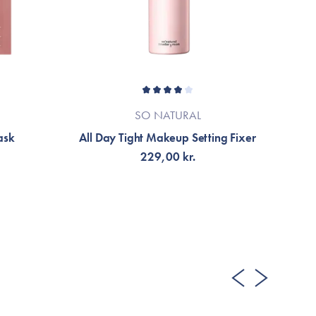
SO NATURAL
ask
All Day Tight Makeup Setting Fixer
C
229,00 kr.
VÄLJ VARIANT