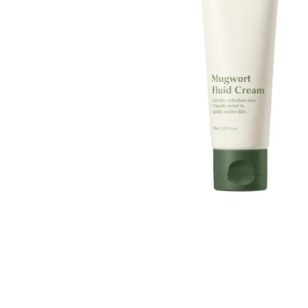
Läppar
Rosacea
Sheet mask
Naglar
Ögonvård
Ansiktskräm
Hår
Solskydd &
Schampo
solkräm
Balsam
Ansiktsmask
Treatment
Finnplåster
Hårstyling
Hårbottenvård