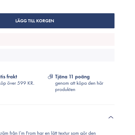
Cosrx
TirTir
Biodance
LÄGG TILL KORGEN
Medicube
VT Cosmetics
tis frakt
Tjäna 11 poäng
köp över
599 KR.
genom att köpa den här
produkten
m från I’m From har en lätt textur som gör den