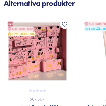
Alternativa produkter
55%
SURISURI PI
SURISURI PICKS
GRAVIDVÄNLI
LIMITED EDITION
SURISURI