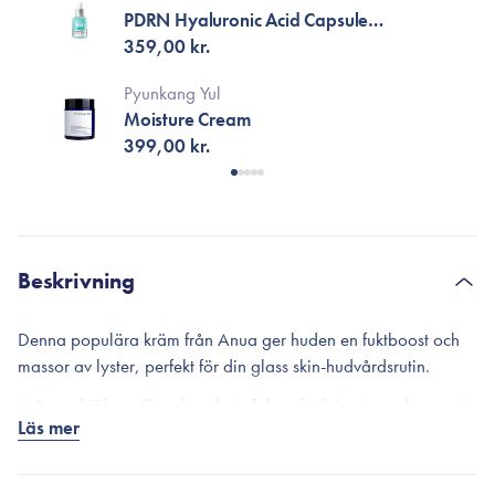
PDRN Hyaluronic Acid Capsule
100 Serum
359,00 kr.
Pyunkang Yul
Moisture Cream
399,00 kr.
Beskrivning
Denna populära kräm från Anua ger huden en fuktboost och
massor av lyster, perfekt för din glass skin-hudvårdsrutin.
Krämen hjälper till att kapsla in fukt och aktiva ingredienser så
Läs mer
att de absorberas djupare, samtidigt som den avsevärt
minskar transdermalt fuktförlust. Kliniska tester visar att krämen
kan öka hudens fuktnivå med upp till 122 %, förbättra