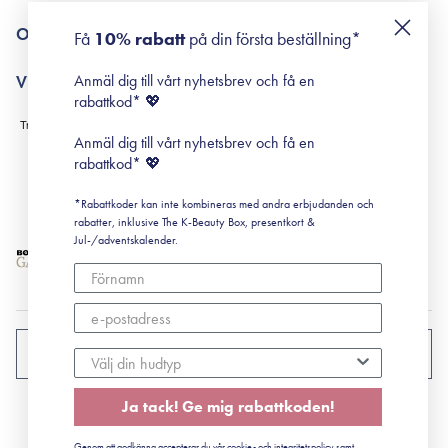
Returneringer
De 10 stegen
Om Surisuri
Få
10% rabatt
på din första beställning*
Retinol för nybörjare
surisuri miniguide till rosacea
Min historia
Anmäl dig till vårt nyhetsbrev och få en
Villkor
Black Friday
rabattkod* 💖
Leverans & Retur
Köpvillkor
Anmäl dig till vårt nyhetsbrev och få en
Prenumerationsvillkor
rabattkod* 💖
Integritetspolicy
*Rabattkoder kan inte kombineras med andra erbjudanden och
Cookiepolicy
rabatter, inklusive The K-Beauty Box, presentkort &
Jul-/adventskalender.
SVERIGE
Ja tack! Ge mig rabattkoden!
CVR: 41492252
Genom att godkänna accepterar du vår cookie- och integritetspolicy samt