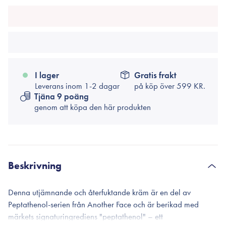
I lager
Gratis frakt
Leverans inom 1-2 dagar
på köp över
599 KR.
Tjäna 9 poäng
genom att köpa den här produkten
Beskrivning
Denna utjämnande och återfuktande kräm är en del av
Peptathenol-serien från Another Face och är berikad med
märkets signaturingrediens "peptathenol" – ett