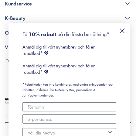
Kundservice
The K-Beauty Box - frågor och svar
K-Beauty
Poängshop - frågor och svar
Returneringer
De 10 stegen
Om Surisuri
Få
10% rabatt
på din första beställning*
Retinol för nybörjare
surisuri miniguide till rosacea
Min historia
Anmäl dig till vårt nyhetsbrev och få en
Villkor
Black Friday
rabattkod* 💖
Leverans & Retur
Köpvillkor
Anmäl dig till vårt nyhetsbrev och få en
Prenumerationsvillkor
rabattkod* 💖
Integritetspolicy
*Rabattkoder kan inte kombineras med andra erbjudanden och
Cookiepolicy
rabatter, inklusive The K-Beauty Box, presentkort &
Jul-/adventskalender.
SVERIGE