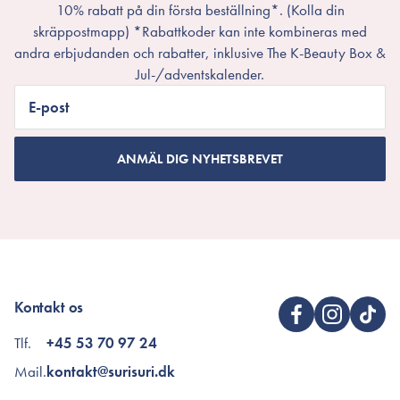
10% rabatt på din första beställning*. (Kolla din
skräppostmapp) *Rabattkoder kan inte kombineras med
andra erbjudanden och rabatter, inklusive The K-Beauty Box &
Jul-/adventskalender.
E-post
ANMÄL DIG NYHETSBREVET
Kontakt os
Tlf.
+45 53 70 97 24
Mail.
kontakt@surisuri.dk