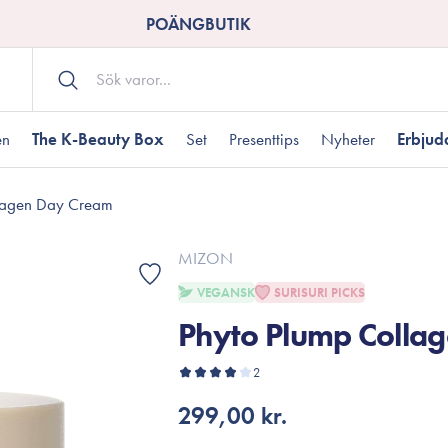
POÄNGBUTIK
en
The K-Beauty Box
Set
Presenttips
Nyheter
Erbju
lagen Day Cream
Kroppsvård
Shower gel
landad hudtyp
ogen hud
resenter under 350 kr
Torr hudtyp
Tilltäppta porer
Presenter under 800
MIZON
Bodyscrub
VEGANSK
SURISURI PICKS
Bodylotion
Phyto Plump Colla
Kroppsolja
odnad
resentboxar
Uttorkard hud
Presentkort
Handvård
2
Fotvård
299,00 kr.