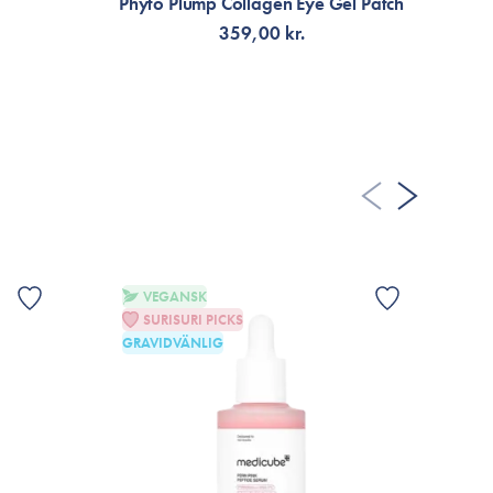
Phyto Plump Collagen Eye Gel Patch
359,00 kr.
FÅ AVISERING
VEGANSK
SURISURI PICKS
GRAVIDVÄNLIG