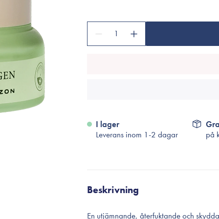
Tillbehör
Sminkborstar
1
Necessärer
Håraccessoarer
Rengöringsverktyg
Reseförpackninger
I lager
Gra
Leverans inom 1-2 dagar
på 
Beskrivning
En utjämnande, återfuktande och skydda