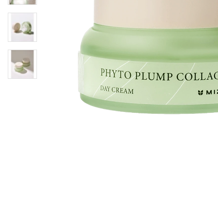
Läppar
Rosacea
Sheet mask
Naglar
Ögonvård
Ansiktskräm
Hår
Solskydd &
Schampo
solkräm
Balsam
Ansiktsmask
Treatment
Finnplåster
Hårstyling
Hårbottenvård