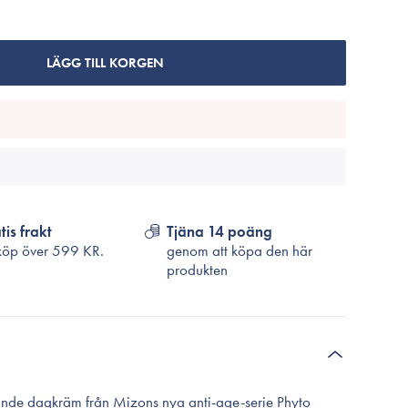
Cosrx
TirTir
Biodance
LÄGG TILL KORGEN
Medicube
VT Cosmetics
tis frakt
Tjäna 14 poäng
köp över
599 KR.
genom att köpa den här
produkten
nde dagkräm från Mizons nya anti-age-serie Phyto