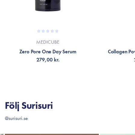
MEDICUBE
Zero Pore One Day Serum
Collagen Po
279,00 kr.
LÄGG TILL KORGEN
V
Följ Surisuri
@surisuri.se