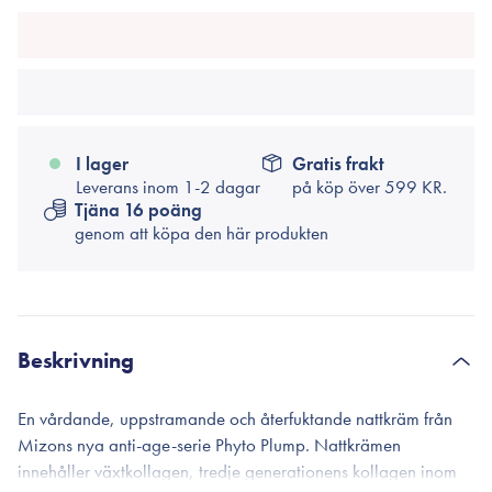
I lager
Gratis frakt
Leverans inom 1-2 dagar
på köp över
599 KR.
Tjäna 16 poäng
genom att köpa den här produkten
Beskrivning
En vårdande, uppstramande och återfuktande nattkräm från
Mizons nya anti-age-serie Phyto Plump. Nattkrämen
innehåller växtkollagen, tredje generationens kollagen inom