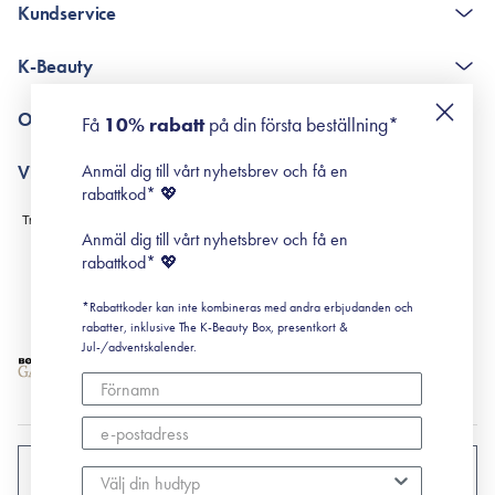
Kundservice
The K-Beauty Box - frågor och svar
K-Beauty
Poängshop - frågor och svar
Returneringer
De 10 stegen
Om Surisuri
Få
10% rabatt
på din första beställning*
Retinol för nybörjare
surisuri miniguide till rosacea
Min historia
Anmäl dig till vårt nyhetsbrev och få en
Villkor
Black Friday
rabattkod* 💖
Leverans & Retur
Köpvillkor
Anmäl dig till vårt nyhetsbrev och få en
Prenumerationsvillkor
rabattkod* 💖
Integritetspolicy
*Rabattkoder kan inte kombineras med andra erbjudanden och
Cookiepolicy
rabatter, inklusive The K-Beauty Box, presentkort &
Jul-/adventskalender.
SVERIGE