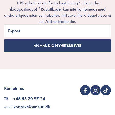
10% rabatt på din första beställning*. (Kolla din
skräppostmapp) *Rabattkoder kan inte kombineras med
andra erbjudanden och rabatter, inklusive The K-Beauty Box &
Jul-/adventskalender.
E-post
ANMÄL DIG NYHETSBREVET
Kontakt os
Tlf.
+45 53 70 97 24
Mail.
kontakt@surisuri.dk